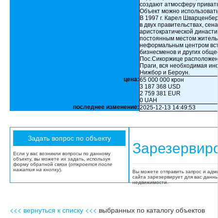
создают атмосферу приватн
Объект можно использовать
В 1997 г. Карел Шварценбер
в двух правительствах, сен
аристократической династи
постоянным местом жительс
неформальным центром встр
бизнесменов и других обще
Пос.Сикоржице расположен 
Праги, вся необходимая ин
Нижбор и Бероун.
цена:
65 000 000 крон
3 187 368 USD
2 759 381 EUR
0 UAH
последнее изменение:
2025-12-13 14:49:53
Зарезервир
Если у вас возникли вопросы по данному
объекту, вы можете их задать, используя
форму обратной связи (
откроется после
нажатия на кнопку
).
Вы можете отправить запрос и адм
сайта зарезервирует для вас данн
недвижимости.
<<< вернуться к списку <<<
выбранных по каталогу объектов