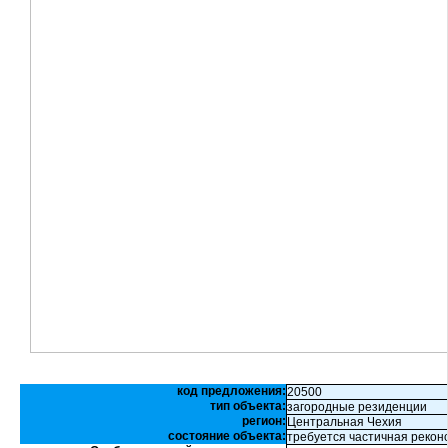
код предложения:
20500
тип объекта:
загородные резиденции
регион:
Центральная Чехия
состояние объекта:
требуется частичная рекон