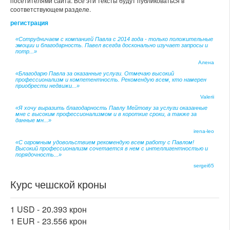
посетителями сайта. Все эти тексты будут публиковаться в
соответствующем разделе.
регистрация
«Сотрудничаем с компанией Павла с 2014 года - только положительные
эмоции и благодарность. Павел всегда досконально изучает запросы и
потр...»
Алена
«Благодарю Павла за оказанные услуги. Отмечаю высокий
профессионализм и компетентность. Рекомендую всем, кто намерен
приобрести недвижи...»
Valerii
«Я хочу выразить благодарность Павлу Мейтову за услуги оказанные
мне с высоким профессионализмом и в короткие сроки, а также за
данные мн...»
irena-leo
«С огромным удовольствием рекомендую всем работу с Павлом!
Высокий профессионализм сочетается в нем с интеллигентностью и
порядочность...»
sergei65
Курс чешской кроны
1 USD -
20.393 крон
1 EUR -
23.556 крон