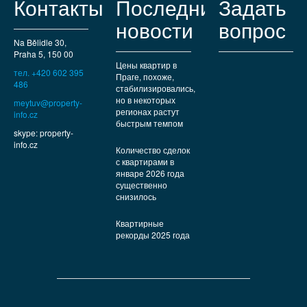
Контакты
Последние
Задать
новости
вопрос
Na Bělidle 30,
Praha 5, 150 00
Цены квартир в
тел. +420 602 395
Праге, похоже,
486
стабилизировались,
но в некоторых
meytuv@property-
регионах растут
info.cz
быстрым темпом
skype: property-
info.cz
Количество сделок
с квартирами в
январе 2026 года
существенно
снизилось
Квартирные
рекорды 2025 года