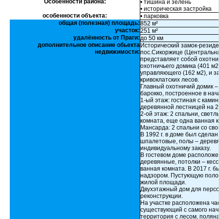
Особенности района:
• тишина и зелень
• историческая застройка
особенности объекта:
• парковка
общая (полезная) площадь:
852 м²
участок:
251 м²
удалённость от Праги:
до 50 км
дополнительное описание обьекта
Исторический замок-резиде
недвижимости:
пос.Сикоржице (Центральна
представляет собой охотни
охотничьего домика (401 м2)
управляющего (162 м2), и 
кривоклатских лесов.
Главный охотничий домик – 
барокко, построенное в нача
1-ый этаж: гостиная с камин
деревянной лестницей на 2
2-ой этаж: 2 спальни, свет
комната, еще одна ванная 
Мансарда: 2 спальни со св
В 1992 г. в доме был сдела
шпалетовые, полы – деревя
индивидуальному заказу.
В гостевом доме расположен
деревянные, потолки – кес
ванная комната. В 2017 г. 
надзором. Пустующую поло
жилой площади.
Двухэтажный дом для перс
реконструкции.
На участке расположена ча
существующий с самого нач
территория с лесом, полян