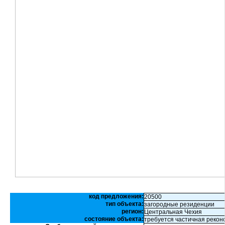
код предложения:
20500
тип объекта:
загородные резиденции
регион:
Центральная Чехия
состояние объекта:
требуется частичная рекон