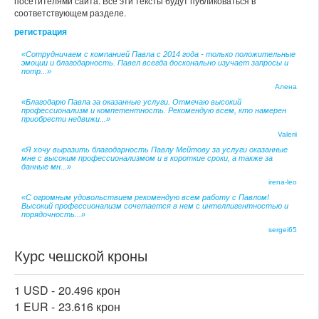
посетителями сайта. Все эти тексты будут публиковаться в
соответствующем разделе.
регистрация
«Сотрудничаем с компанией Павла с 2014 года - только положительные
эмоции и благодарность. Павел всегда досконально изучает запросы и
потр...»
Алена
«Благодарю Павла за оказанные услуги. Отмечаю высокий
профессионализм и компетентность. Рекомендую всем, кто намерен
приобрести недвижи...»
Valerii
«Я хочу выразить благодарность Павлу Мейтову за услуги оказанные
мне с высоким профессионализмом и в короткие сроки, а также за
данные мн...»
irena-leo
«С огромным удовольствием рекомендую всем работу с Павлом!
Высокий профессионализм сочетается в нем с интеллигентностью и
порядочность...»
sergei65
Курс чешской кроны
1 USD -
20.496 крон
1 EUR -
23.616 крон