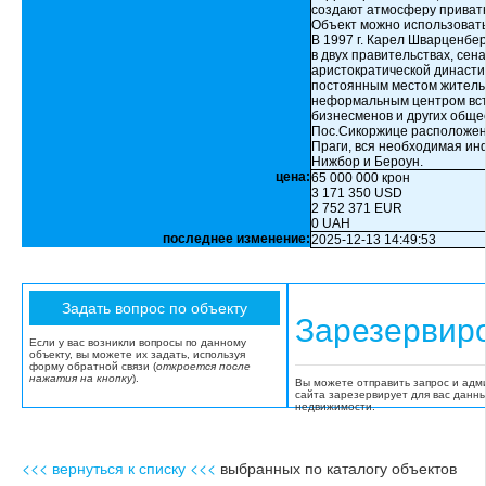
создают атмосферу приватн
Объект можно использовать
В 1997 г. Карел Шварценбер
в двух правительствах, сен
аристократической династи
постоянным местом жительс
неформальным центром встр
бизнесменов и других обще
Пос.Сикоржице расположен 
Праги, вся необходимая ин
Нижбор и Бероун.
цена:
65 000 000 крон
3 171 350 USD
2 752 371 EUR
0 UAH
последнее изменение:
2025-12-13 14:49:53
Зарезервир
Если у вас возникли вопросы по данному
объекту, вы можете их задать, используя
форму обратной связи (
откроется после
нажатия на кнопку
).
Вы можете отправить запрос и адм
сайта зарезервирует для вас данн
недвижимости.
<<< вернуться к списку <<<
выбранных по каталогу объектов