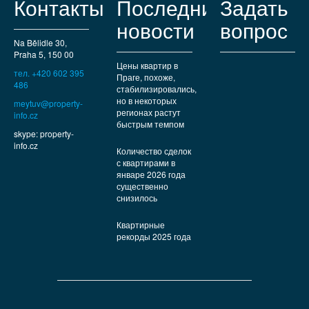
Контакты
Последние
Задать
новости
вопрос
Na Bělidle 30,
Praha 5, 150 00
Цены квартир в
тел. +420 602 395
Праге, похоже,
486
стабилизировались,
но в некоторых
meytuv@property-
регионах растут
info.cz
быстрым темпом
skype: property-
info.cz
Количество сделок
с квартирами в
январе 2026 года
существенно
снизилось
Квартирные
рекорды 2025 года