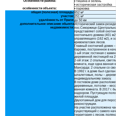
Особенности района:
• тишина и зелень
• историческая застройка
особенности объекта:
• парковка
общая (полезная) площадь:
852 м²
участок:
251 м²
удалённость от Праги:
до 50 км
дополнительное описание обьекта
Исторический замок-резиде
недвижимости:
пос.Сикоржице (Центральна
представляет собой охотни
охотничьего домика (401 м2)
управляющего (162 м2), и 
кривоклатских лесов.
Главный охотничий домик – 
барокко, построенное в нача
1-ый этаж: гостиная с камин
деревянной лестницей на 2
2-ой этаж: 2 спальни, свет
комната, еще одна ванная 
Мансарда: 2 спальни со св
В 1992 г. в доме был сдела
шпалетовые, полы – деревя
индивидуальному заказу.
В гостевом доме расположен
деревянные, потолки – кес
ванная комната. В 2017 г. 
надзором. Пустующую поло
жилой площади.
Двухэтажный дом для перс
реконструкции.
На участке расположена ча
существующий с самого нач
территория с лесом, полян