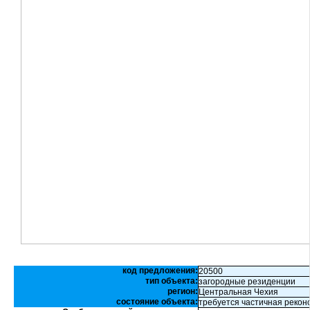
код предложения:
20500
тип объекта:
загородные резиденции
регион:
Центральная Чехия
состояние объекта:
требуется частичная рекон