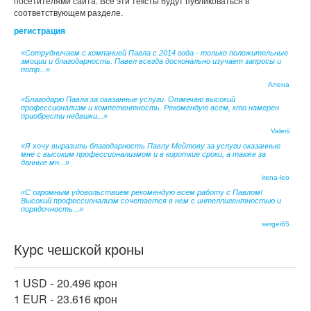
посетителями сайта. Все эти тексты будут публиковаться в
соответствующем разделе.
регистрация
«Сотрудничаем с компанией Павла с 2014 года - только положительные
эмоции и благодарность. Павел всегда досконально изучает запросы и
потр...»
Алена
«Благодарю Павла за оказанные услуги. Отмечаю высокий
профессионализм и компетентность. Рекомендую всем, кто намерен
приобрести недвижи...»
Valerii
«Я хочу выразить благодарность Павлу Мейтову за услуги оказанные
мне с высоким профессионализмом и в короткие сроки, а также за
данные мн...»
irena-leo
«С огромным удовольствием рекомендую всем работу с Павлом!
Высокий профессионализм сочетается в нем с интеллигентностью и
порядочность...»
sergei65
Курс чешской кроны
1 USD -
20.496 крон
1 EUR -
23.616 крон