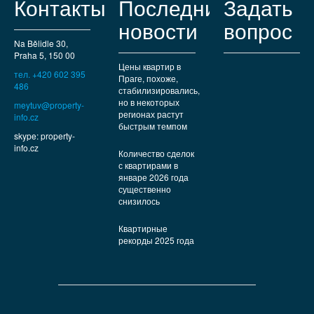
Контакты
Последние
Задать
новости
вопрос
Na Bělidle 30,
Praha 5, 150 00
Цены квартир в
тел. +420 602 395
Праге, похоже,
486
стабилизировались,
но в некоторых
meytuv@property-
регионах растут
info.cz
быстрым темпом
skype: property-
info.cz
Количество сделок
с квартирами в
январе 2026 года
существенно
снизилось
Квартирные
рекорды 2025 года