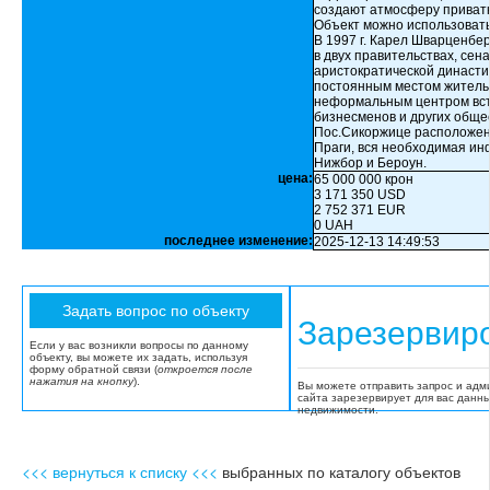
создают атмосферу приватн
Объект можно использовать
В 1997 г. Карел Шварценбер
в двух правительствах, сен
аристократической династи
постоянным местом жительс
неформальным центром встр
бизнесменов и других обще
Пос.Сикоржице расположен 
Праги, вся необходимая ин
Нижбор и Бероун.
цена:
65 000 000 крон
3 171 350 USD
2 752 371 EUR
0 UAH
последнее изменение:
2025-12-13 14:49:53
Зарезервир
Если у вас возникли вопросы по данному
объекту, вы можете их задать, используя
форму обратной связи (
откроется после
нажатия на кнопку
).
Вы можете отправить запрос и адм
сайта зарезервирует для вас данн
недвижимости.
<<< вернуться к списку <<<
выбранных по каталогу объектов