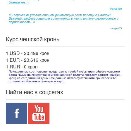
данные мн...»
irena-leo
«С огромным удовольствием рекомендую всем работу с Павлом!
Высокий профессионализм сочетается в нем с интеллигентностью и
порядочность...»
sergei65
Курс чешской кроны
1 USD -
20.496 крон
1 EUR -
23.616 крон
1 RUR -
0 крон
Приведенные соотношения представляют собой курсы крупнейшего чешского
банка ЧСОБ на покупку банком безналичной валюты продажу банком чешских
крон) на сегодняшний день. Эти данные используются нами при пересчете
стоимости объектов в доллары и евро.
Найти нас в соцсетях