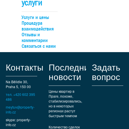
услуги
размере приблизительно 20 млн.крон. Объект предлагает
продаже целиком в форме передачи 100% доли компани
владельце или с возможностью гибкого разделения на д
Услуги и цены
отдельных инвестиционных этапа. Вилла в тихом и
Процедура
престижном районе с дипломатическими резиденциями 
взаимодействия
соседству. Идеальное место для жизни: рядом престиж
Отзывы и
школы, спортплощадки и торговые центры. До узла Анд
комментарии
можно легко доехать на автобусе, а на машине — быст
Связаться с нами
выехать к туннельному комплексу.
Контакты
Последние
Задать
новости
вопрос
Na Bělidle 30,
Praha 5, 150 00
Цены квартир в
тел. +420 602 395
Праге, похоже,
486
стабилизировались,
но в некоторых
meytuv@property-
регионах растут
info.cz
быстрым темпом
skype: property-
info.cz
Количество сделок