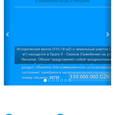
(Гржебенки) на ул.У Несыпки
Историческая вилла (510,19 м2) и земельный участок (1 
м²) находятся в Праге 5 - Смихов (Гржебенки) на ул.У
Несыпки. Объект представляет собой четырехэтажный
кирпичный дом с сохранившимися элементами интерьер
раздел:
объекты для коммерческого использования
Дом был построен в 1925 г. в стиле «модерн» как семей
состояние:
требуется частичная реконструкция
вилла с 5 квартирами. Была проведена капитальная
110 000 000 CZK
номер объекта:
20725
дорогостоящая реконструкция. Полезная площадь: 510,19
(из которых 50 м² – полуподвал + 50 м² - подвал). На каж
этаже предусмотрена входная дверь. Это позволяет
использовать каждый уровень как отдельные жилые един
Отопление - мощный газовый котел (система теплого пол
европейского производителя Giacomini), надежная
интеллектуальная система «умный дом» Eaton, современ