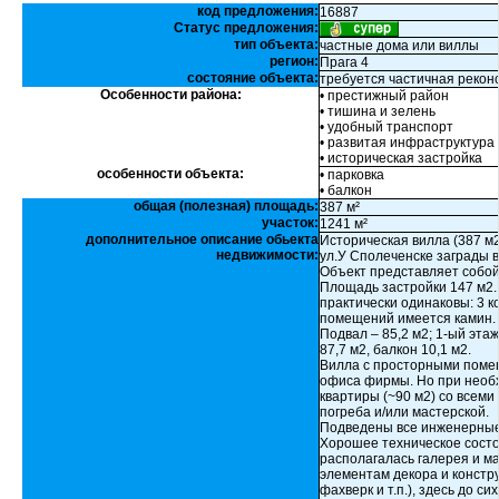
код предложения:
16887
Статус предложения:
тип объекта:
частные дома или виллы
регион:
Прага 4
состояние объекта:
требуется частичная рекон
Особенности района:
• престижный район
• тишина и зелень
• удобный транспорт
• развитая инфраструктура
• историческая застройка
особенности объекта:
• парковка
• балкон
общая (полезная) площадь:
387 м²
участок:
1241 м²
дополнительное описание обьекта
Историческая вилла (387 м2
недвижимости:
ул.У Сполеченске заграды в
Объект представляет собой
Площадь застройки 147 м2.
практически одинаковы: 3 ко
помещений имеется камин.
Подвал – 85,2 м2; 1-ый этаж
87,7 м2, балкон 10,1 м2.
Вилла с просторными поме
офиса фирмы. Но при необ
квартиры (~90 м2) со всеми
погреба и/или мастерской.
Подведены все инженерные 
Хорошее техническое состоя
располагалась галерея и м
элементам декора и констру
фахверк и т.п.), здесь до 