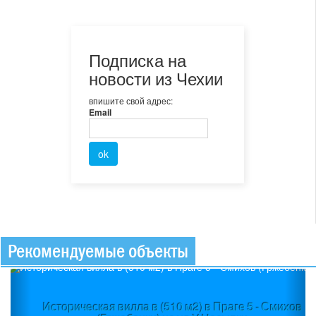
Подписка на
новости из Чехии
впишите свой адрес:
Email
Рекомендуемые объекты
Previous
Ne
Историческая вилла в (510 м2) в Праге 5 - Смихов