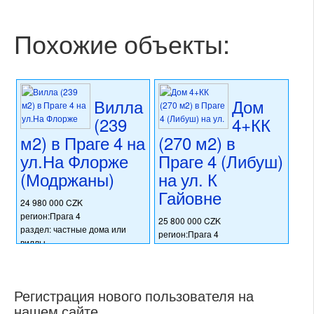
Похожие объекты:
Вилла
Дом
(239
4+КК
м2) в Праге 4 на
(270 м2) в
ул.На Флорже
Праге 4 (Либуш)
(Модржаны)
на ул. К
Гайовне
24 980 000 CZK
регион:Прага 4
25 800 000 CZK
раздел: частные дома или
регион:Прага 4
виллы
раздел: частные дома или
состояние: стандарт
виллы
номер объекта:
20381
состояние: стандарт
номер объекта:
20402
Регистрация нового пользователя на
нашем сайте