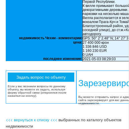
Первой Республики.
К вилле примыкает большой
декоративными деревьями. 
парковки на несколько маши
Вилла располагается в зел
вокзалом Прага-Крч и Тома
Благоустроенный район, уд
соседней улице), до ст.м.«К
автодорогу.
недвижимость Чехии - комментарии:
GPS: 50° 2' 2.48" N; 14° 27' 3
цена:
27 400 000 крон
1 336 846 USD
1 160 230 EUR
0 UAH
последнее изменение:
2021-05-03 08:29:03
Зарезервир
Если у вас возникли вопросы по данному
объекту, вы можете их задать, используя
форму обратной связи (
откроется после
нажатия на кнопку
).
Вы можете отправить запрос и адм
сайта зарезервирует для вас данн
недвижимости.
<<< вернуться к списку <<<
выбранных по каталогу объектов
недвижимости