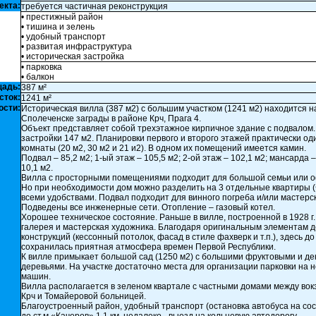
екта:
требуется частичная реконструкция
• престижный район
• тишина и зелень
• удобный транспорт
• развитая инфраструктура
• историческая застройка
• парковка
• балкон
щадь:
387 м²
сток:
1241 м²
ости:
Историческая вилла (387 м2) с большим участком (1241 м2) находится н
Сполеченске заграды в районе Крч, Прага 4.
Объект представляет собой трехэтажное кирпичное здание с подвалом
застройки 147 м2. Планировки первого и второго этажей практически од
комнаты (20 м2, 30 м2 и 21 и2). В одном их помещений имеется камин.
Подвал – 85,2 м2; 1-ый этаж – 105,5 м2; 2-ой этаж – 102,1 м2; мансарда –
10,1 м2.
Вилла с просторными помещениями подходит для большой семьи или 
Но при необходимости дом можно разделить на 3 отдельные квартиры (
всеми удобствами. Подвал подходит для винного погреба и/или мастерс
Подведены все инженерные сети. Отопление – газовый котел.
Хорошее техническое состояние. Раньше в вилле, построенной в 1928 г.
галерея и мастерская художника. Благодаря оригинальным элементам д
конструкций (кессонный потолок, фасад в стиле фахверк и т.п.), здесь до
сохранилась приятная атмосфера времен Первой Республики.
К вилле примыкает большой сад (1250 м2) с большими фруктовыми и д
деревьями. На участке достаточно места для организации парковки на н
машин.
Вилла располагается в зеленом квартале с частными домами между вок
Крч и Томайеровой больницей.
Благоустроенный район, удобный транспорт (остановка автобуса на сос