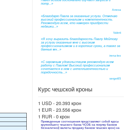
Павел всегда досконально изучает запросы и
потр...»
Алена
«Благодарю Павла за оказанные услуги. Отмечаю
высокий профессионализм и компетентность.
Рекомендую всем, кто намерен приобрести
недвижи...»
Valerii
«Я хочу выразить благодарность Павлу Мейтову
за услуги оказанные мне с высоким
профессионализмом и в короткие сроки, а также за
данные мн...»
irena-leo
«С огромным удовольствием рекомендую всем
работу с Павлом! Высокий профессионализм
сочетается в нем с интеллигентностью и
порядочность...»
sergei65
Курс чешской кроны
1 USD -
20.393 крон
1 EUR -
23.556 крон
1 RUR -
0 крон
Приведенные соотношения представляют собой курсы
крупнейшего чешского банка ЧСОБ на покупку банком
безналичной валюты продажу банком чешских крон) на