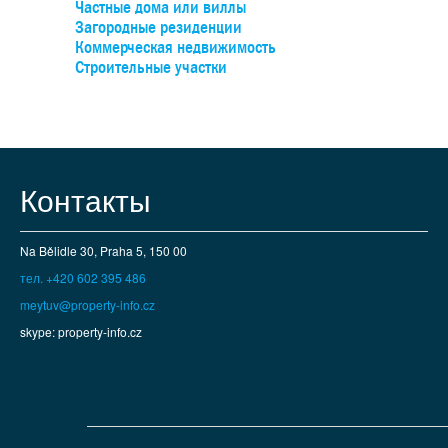
Частные дома или виллы
уча
Загородные резиденции
Коммерческая недвижимость
Строительные участки
де
под
к
учас
Контакты
случ
пере
в 
Na Bělidle 30, Praha 5, 150 00
возм
тел. +420 602 395 486
Вил
meytuv@property-info.cz
skype: property-info.cz
спо