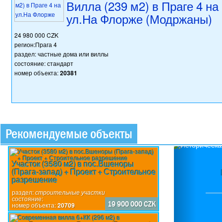
Вилла (239 м2) в Праге 4 на
ул.На Флорже (Модржаны)
24 980 000 CZK
регион:Прага 4
раздел: частные дома или виллы
состояние: стандарт
номер объекта:
20381
Рекомендуемые объекты
Previou
Участок (3580 м2) в пос.Вшеноры
(Прага-запад) + Проект + Строительное
разрешение
раздел:
строительные участки
состояние:
19 900 000 CZK
номер объекта:
20709