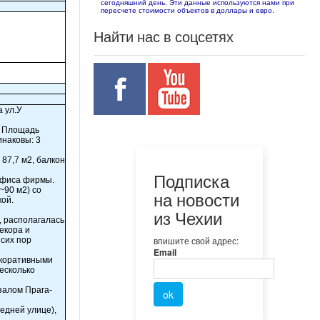
сегодняшний день. Эти данные используются нами при
пересчете стоимости объектов в доллары и евро.
Найти нас в соцсетях
а ул.У
. Площадь
инаковы: 3
 87,7 м2, балкон
Подписка
офиса фирмы.
~90 м2) со
на новости
кой.
из Чехии
, располагалась
екора и
впишите свой адрес:
 сих пор
Email
екоративными
есколько
залом Прага-
едней улице),