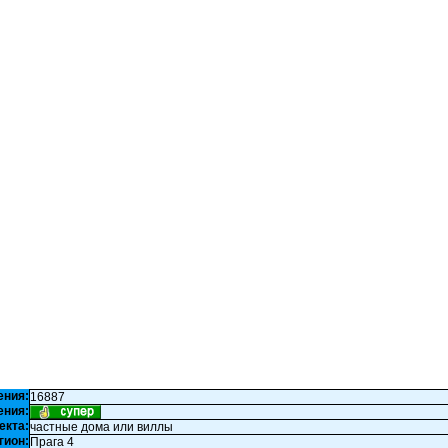
ения:
16887
ения:
екта:
частные дома или виллы
гион:
Прага 4