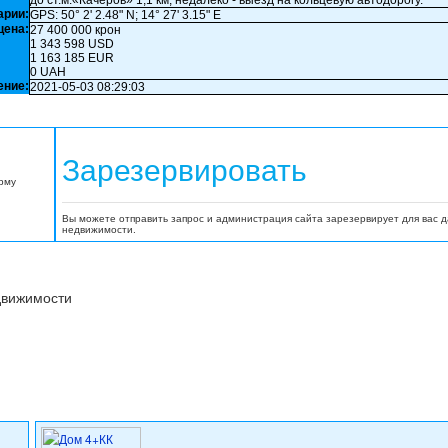
до ст.м.«Качеров» 1,1 км, недалеко - выезд на кольцевую автодорогу.
арии:
GPS: 50° 2' 2.48" N; 14° 27' 3.15" E
цена:
27 400 000 крон
1 343 598 USD
1 163 185 EUR
0 UAH
ение:
2021-05-03 08:29:03
Зарезервировать
орму
Вы можете отправить запрос и администрация сайта зарезервирует для вас 
недвижимости.
движимости