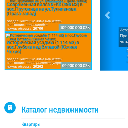
Современная вилла 6+КК (296 м2) в
пос.Пругонице на ул.Тулипанова
(Прага-запад)
раздел:
частные дома или виллы
состояние:
новостройка
109 000 000 CZK
номер объекта:
20706
Исто
Праг
чет
Историческая усадьба (1 114 м2) в
пос.Глубока над Влтавой (Южная
Д
Чехия)
ква
П
раздел:
частные дома или виллы
состояние:
после реконструкции
по
69 900 000 CZK
номер объекта:
20262
исп
пр
дом
каж
4-
н
Каталог недвижимости
оби
бо
Квартиры
об