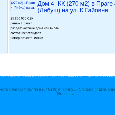
Дом 4+КК (270 м2) в Праге 
(Либуш) на ул. К Гайовне
25 800 000 CZK
регион:Прага 4
раздел: частные дома или виллы
состояние: стандарт
номер объекта:
20402
s
Историческая вилла в (510 м2) в Праге 5 - Смихов (Гржебенки
Несыпки