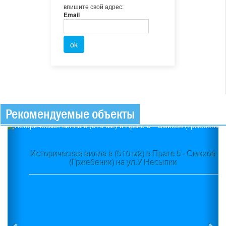
впишите свой адрес:
Email
Рекомендуемые объекты
Previous
Ne
Историческая вилла в (510 м2) в Праге 5 - Смихов
(Гржебенки) на ул.У Несыпки