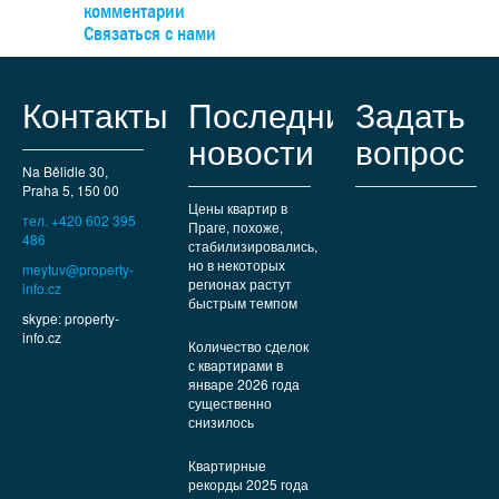
школы, спортплощадки и торговые центры. До узла Анд
комментарии
можно легко доехать на автобусе, а на машине — быст
Связаться с нами
выехать к туннельному комплексу.
Контакты
Последние
Задать
новости
вопрос
Na Bělidle 30,
Praha 5, 150 00
Цены квартир в
тел. +420 602 395
Праге, похоже,
486
стабилизировались,
но в некоторых
meytuv@property-
регионах растут
info.cz
быстрым темпом
skype: property-
info.cz
Количество сделок
с квартирами в
январе 2026 года
существенно
снизилось
Квартирные
рекорды 2025 года