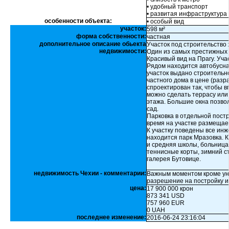
• удобный транспорт
• развитая инфраструктура
особенности объекта:
• особый вид
участок:
598 м²
форма собственности:
частная
дополнительное описание обьекта
Участок под строительство 
недвижимости:
Один из самых престижных 
Красивый вид на Прагу. Уча
Рядом находится автобусна
участок выдано строительн
частного дома в цене (раз
спроектирован так, чтобы 
можно сделать террасу или 
этажа. Большие окна позво
сад.
Парковка в отдельной постр
время на участке размещае
К участку поведены все ин
находится парк Мразовка. К
и средняя школы, больница
теннисные корты, зимний ст
галерея Бутовице.
недвижимость Чехии - комментарии:
Важным моментом кроме ун
разрешение на постройку и 
цена:
17 900 000 крон
873 341 USD
757 960 EUR
0 UAH
последнее изменение:
2016-06-24 23:16:04