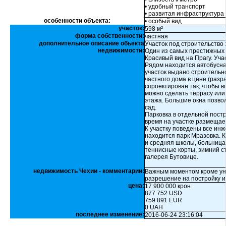
• удобный транспорт
• развитая инфраструктура
особенности объекта:
• особый вид
участок:
598 м²
форма собственности:
частная
дополнительное описание обьекта
Участок под строительство 
недвижимости:
Один из самых престижных 
Красивый вид на Прагу. Уча
Рядом находится автобусна
участок выдано строительн
частного дома в цене (раз
спроектирован так, чтобы 
можно сделать террасу или 
этажа. Большие окна позво
сад.
Парковка в отдельной постр
время на участке размещае
К участку поведены все ин
находится парк Мразовка. К
и средняя школы, больница
теннисные корты, зимний ст
галерея Бутовице.
недвижимость Чехии - комментарии:
Важным моментом кроме ун
разрешение на постройку и 
цена:
17 900 000 крон
877 752 USD
759 891 EUR
0 UAH
последнее изменение:
2016-06-24 23:16:04