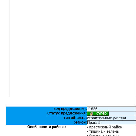
код предложения:
11836
Статус предложения:
тип объекта:
строительные участки
регион:
Прага 5
Особенности района:
• престижный район
• тишина и зелень
• близость к метро