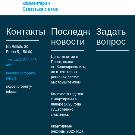
школы, спортплощадки и торговые центры. До узла Анд
комментарии
можно легко доехать на автобусе, а на машине — быст
Связаться с нами
выехать к туннельному комплексу.
Контакты
Последние
Задать
новости
вопрос
Na Bělidle 30,
Praha 5, 150 00
Цены квартир в
тел. +420 602 395
Праге, похоже,
486
стабилизировались,
но в некоторых
meytuv@property-
регионах растут
info.cz
быстрым темпом
skype: property-
info.cz
Количество сделок
с квартирами в
январе 2026 года
существенно
снизилось
Квартирные
рекорды 2025 года