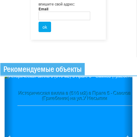
впишите свой адрес:
Email
Рекомендуемые объекты
Previous
Ne
Историческая вилла в (510 м2) в Праге 5 - Смихов
(Гржебенки) на ул.У Несыпки