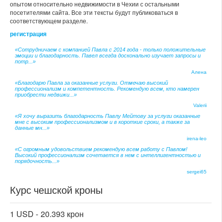
опытом относительно недвижимости в Чехии с остальными
посетителями сайта. Все эти тексты будут публиковаться в
соответствующем разделе.
регистрация
«Сотрудничаем с компанией Павла с 2014 года - только положительные
эмоции и благодарность. Павел всегда досконально изучает запросы и
потр...»
Алена
«Благодарю Павла за оказанные услуги. Отмечаю высокий
профессионализм и компетентность. Рекомендую всем, кто намерен
приобрести недвижи...»
Valerii
«Я хочу выразить благодарность Павлу Мейтову за услуги оказанные
мне с высоким профессионализмом и в короткие сроки, а также за
данные мн...»
irena-leo
«С огромным удовольствием рекомендую всем работу с Павлом!
Высокий профессионализм сочетается в нем с интеллигентностью и
порядочность...»
sergei65
Курс чешской кроны
1 USD -
20.393 крон