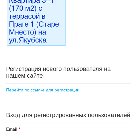
состояние: стандарт
(170 м2) с
номер объекта:
20564
номер объекта:
20684
террасой в
Праге 1 (Старе
Мнесто) на
ул.Якубска
28 000 000 CZK
регион:Прага 1
раздел: квартиры
Регистрация нового пользователя на
состояние: стандарт
номер объекта:
20421
нашем сайте
Перейти по ссылке для регистрации
Вход для регистрированных пользователей
Email
*