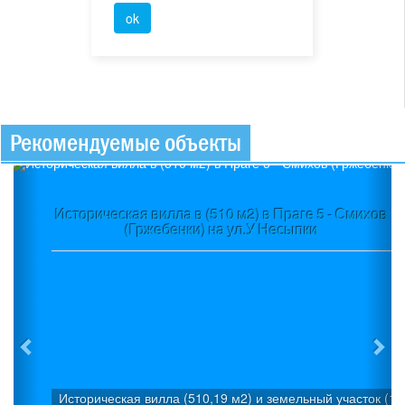
Рекомендуемые объекты
Previous
Ne
Историческая вилла в (510 м2) в Праге 5 - Смихов
(Гржебенки) на ул.У Несыпки
Историческая вилла (510,19 м2) и земельный участок (1 