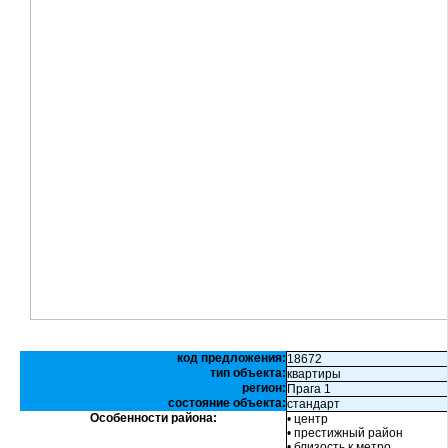
код предложения:
18672
тип объекта:
квартиры
регион:
Прага 1
состояние объекта:
стандарт
Особенности района:
• центр
• престижный район
• близость к метро