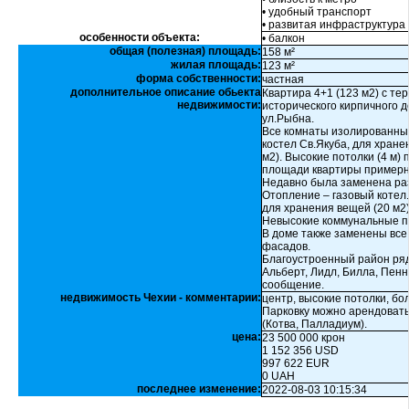
• удобный транспорт
• развитая инфраструктура
особенности объекта:
• балкон
общая (полезная) площадь:
158 м²
жилая площадь:
123 м²
форма собственности:
частная
дополнительное описание обьекта
Квартира 4+1 (123 м2) с те
недвижимости:
исторического кирпичного д
ул.Рыбна.
Все комнаты изолированные
костел Св.Якуба, для хран
м2). Высокие потолки (4 м)
площади квартиры примерно
Недавно была заменена раз
Отопление – газовый котел
для хранения вещей (20 м2)
Невысокие коммунальные п
В доме также заменены все
фасадов.
Благоустроенный район ря
Альберт, Лидл, Билла, Пенн
сообщение.
недвижимость Чехии - комментарии:
центр, высокие потолки, б
Парковку можно арендовать
(Котва, Палладиум).
цена:
23 500 000 крон
1 152 356 USD
997 622 EUR
0 UAH
последнее изменение:
2022-08-03 10:15:34