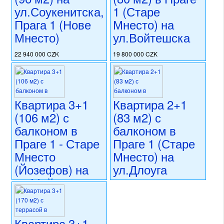
ул.Соукенитска,
1 (Старе
Прага 1 (Нове
Мнесто) на
Мнесто)
ул.Войтешска
22 940 000 CZK
19 800 000 CZK
регион:Прага 1
регион:Прага 1
раздел: квартиры
раздел: квартиры
состояние: после
состояние: после
реконструкции
реконструкции
Квартира 3+1
Квартира 2+1
номер объекта:
20767
номер объекта:
20765
(106 м2) с
(83 м2) с
балконом в
балконом в
Праге 1 - Старе
Праге 1 (Старе
Мнесто
Мнесто) на
(Йозефов) на
ул.Длоуга
ул.Майзелова
22 000 000 CZK
регион:Прага 1
27 990 000 CZK
раздел: квартиры
регион:Прага 1
состояние: после
раздел: квартиры
Квартира 3+1
реконструкции