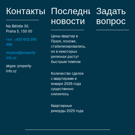
Контакты
Последние
Задать
новости
вопрос
Na Bělidle 30,
Praha 5, 150 00
Цены квартир в
тел. +420 602 395
Праге, похоже,
486
стабилизировались,
но в некоторых
meytuv@property-
регионах растут
info.cz
быстрым темпом
skype: property-
info.cz
Количество сделок
с квартирами в
январе 2026 года
существенно
снизилось
Квартирные
рекорды 2025 года