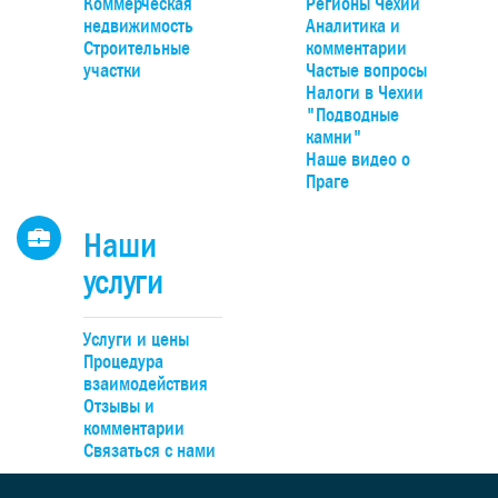
Коммерческая
Регионы Чехии
парк Гржебени. До Праги можно добраться на автомобиле за
т
недвижимость
Аналитика и
20 минут по автомагистрали D4, удобно – на поезде прямо до
Строительные
комментарии
Смиховского или Главного вокзалов.
участки
Частые вопросы
Налоги в Чехии
"Подводные
камни"
Наше видео о
Праге
п
о
Наши
услуги
р
Услуги и цены
п
Процедура
в
взаимодействия
е
Отзывы и
комментарии
Связаться с нами
м