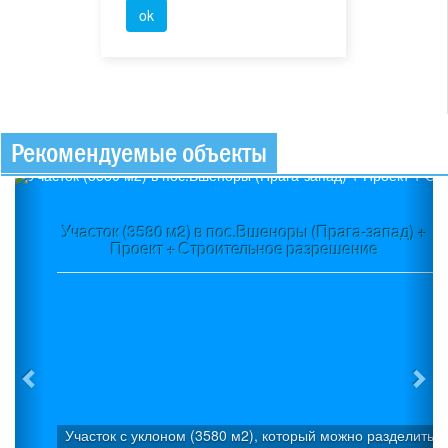
Рекомендуемые объекты
Previous
Ne
Участок (3580 м2) в пос.Вшеноры (Прага-запад) +
Проект + Строительное разрешение
Участок с уклоном (3580 м2), который можно разделить на 3