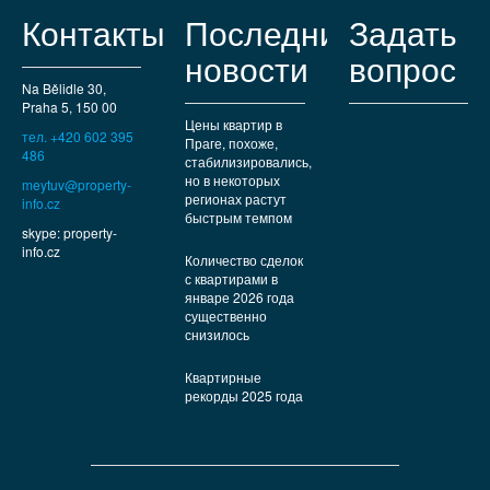
л
Контакты
Последние
Задать
новости
вопрос
Na Bělidle 30,
Praha 5, 150 00
Цены квартир в
тел. +420 602 395
Праге, похоже,
486
стабилизировались,
но в некоторых
meytuv@property-
регионах растут
info.cz
быстрым темпом
skype: property-
info.cz
Количество сделок
с квартирами в
январе 2026 года
существенно
снизилось
Квартирные
рекорды 2025 года