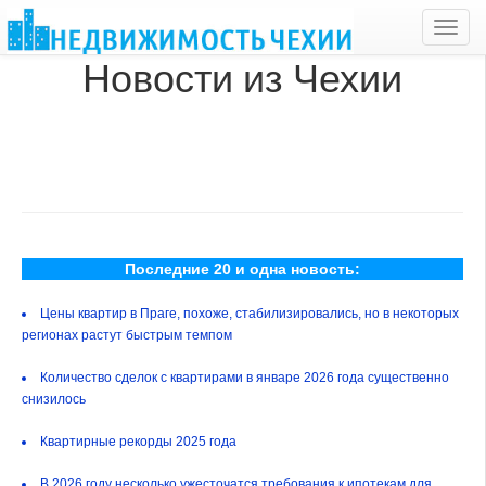
Toggl
navig
Новости из Чехии
Последние 20 и одна новость:
Цены квартир в Праге, похоже, стабилизировались, но в некоторых
регионах растут быстрым темпом
Количество сделок с квартирами в январе 2026 года существенно
снизилось
Квартирные рекорды 2025 года
В 2026 году несколько ужесточатся требования к ипотекам для