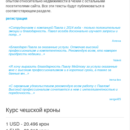
опытом относительно недвижимости в Чехии с остальными
посетителями сайта. Все эти тексты будут публиковаться в
соответствующем разделе.
регистрация
«Сотрудничаем с компанией Павла с 2014 года - только положительные
эмоции и благодарность. Павел всегда досконально изучает запросы и
потр...»
Алена
«Благодарю Павла за оказанные услуги. Отмечаю высокий
профессионализм и компетентность. Рекомендую всем, кто намерен
приобрести недвижи...»
Valerii
«Я хочу выразить благодарность Павлу Мейтову за услуги оказанные
мне с высоким профессионализмом и в короткие сроки, а также за
данные мн...»
irena-leo
«С огромным удовольствием рекомендую всем работу с Павлом!
Высокий профессионализм сочетается в нем с интеллигентностью и
порядочность...»
sergei65
Курс чешской кроны
1 USD -
20.496 крон