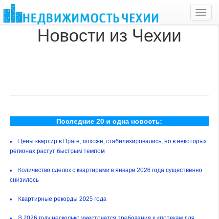
Toggl
navig
Новости из Чехии
Последние 20 и одна новость:
Цены квартир в Праге, похоже, стабилизировались, но в некоторых
регионах растут быстрым темпом
Количество сделок с квартирами в январе 2026 года существенно
снизилось
Квартирные рекорды 2025 года
В 2026 году несколько ужесточатся требования к ипотекам для