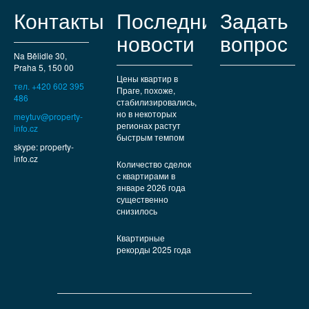
лю
Контакты
Последние
Задать
новости
вопрос
Na Bělidle 30,
Praha 5, 150 00
Цены квартир в
тел. +420 602 395
Праге, похоже,
486
стабилизировались,
но в некоторых
meytuv@property-
регионах растут
info.cz
быстрым темпом
skype: property-
info.cz
Количество сделок
с квартирами в
январе 2026 года
существенно
снизилось
Квартирные
рекорды 2025 года