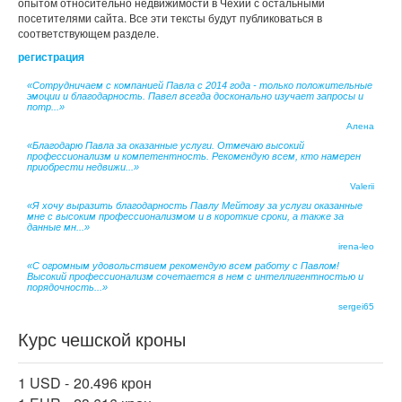
опытом относительно недвижимости в Чехии с остальными
посетителями сайта. Все эти тексты будут публиковаться в
соответствующем разделе.
регистрация
«Сотрудничаем с компанией Павла с 2014 года - только положительные
эмоции и благодарность. Павел всегда досконально изучает запросы и
потр...»
Алена
«Благодарю Павла за оказанные услуги. Отмечаю высокий
профессионализм и компетентность. Рекомендую всем, кто намерен
приобрести недвижи...»
Valerii
«Я хочу выразить благодарность Павлу Мейтову за услуги оказанные
мне с высоким профессионализмом и в короткие сроки, а также за
данные мн...»
irena-leo
«С огромным удовольствием рекомендую всем работу с Павлом!
Высокий профессионализм сочетается в нем с интеллигентностью и
порядочность...»
sergei65
Курс чешской кроны
1 USD -
20.496 крон