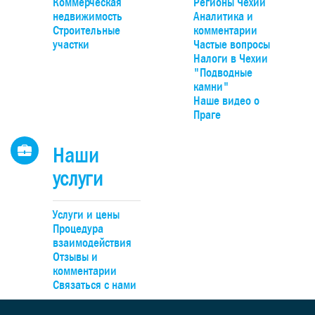
Коммерческая
Регионы Чехии
парк Гржебени. До Праги можно добраться на автомобиле за
тра
недвижимость
Аналитика и
20 минут по автомагистрали D4, удобно – на поезде прямо до
О
Строительные
комментарии
Смиховского или Главного вокзалов.
участки
Частые вопросы
Налоги в Чехии
н
"Подводные
камни"
т
Наше видео о
Праге
пе
отд
Наши
з
по
услуги
рас
Услуги и цены
пло
Процедура
вос
взаимодействия
ест
Отзывы и
к
комментарии
Связаться с нами
о
мо