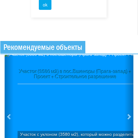
Рекомендуемые объекты
Previous
Ne
Участок (3580 м2) в пос.Вшеноры (Прага-запад) +
Проект + Строительное разрешение
п
Участок с уклоном (3580 м2), который можно разделить на 3
Со