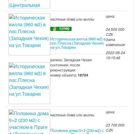
цена:
частные дома или виллы
24 600 000
CZK
Историческая вилла (960 м2) в
дата
пос.Плесна (Западная Чехия)
изменения:
на ул.Товарни
2022-08-24
19:15:46
регион: Западная Чехия
состояние: после
реконструкции
номер объекта:
18704
цена:
частные дома или виллы
23 700 000
Половина дома 5+2 (230 м2) с
CZK