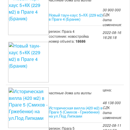
30 900 000
Новый таун-хаус 5+КК (229 м2)
CZK
в Праге 4 (Браник)
дата
изменения:
регион: Прага 4
2022-08-16
состояние: новостройка
16:26:18
номер объекта:
18686
цена:
частные дома или виллы
48 138 000
Историческая вилла (420 м2) в
CZK
Праге 5 (Смихов - Гржебенки)
дата
на ул.Под Липками
изменения:
2022-08-11
регион: Прага 5