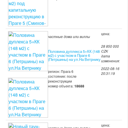
цена:
частные дома или виллы
28 850 000
Половина дуплекса 5+КК (148
CZK
м2) с участком в Праге 6
дата
(Петршины) на ул.На Ветрнику
изменения:
2022-08-16
регион: Прага 6
20:31:19
состояние: после
реконструкции
номер объекта:
18688
цена:
частные дома или виллы