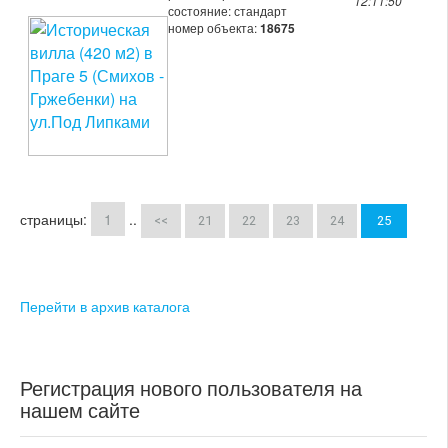
12:11:50
состояние: стандарт
номер объекта:
18675
страницы:
1
..
<<
21
22
23
24
25
Перейти в архив каталога
Регистрация нового пользователя на
нашем сайте