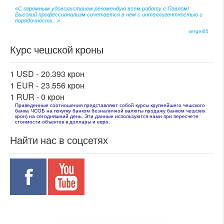
«С огромным удовольствием рекомендую всем работу с Павлом!
Высокий профессионализм сочетается в нем с интеллигентностью и
порядочность...»
sergei65
Курс чешской кроны
1 USD -
20.393 крон
1 EUR -
23.556 крон
1 RUR -
0 крон
Приведенные соотношения представляют собой курсы крупнейшего чешского
банка ЧСОБ на покупку банком безналичной валюты продажу банком чешских
крон) на сегодняшний день. Эти данные используются нами при пересчете
стоимости объектов в доллары и евро.
Найти нас в соцсетях