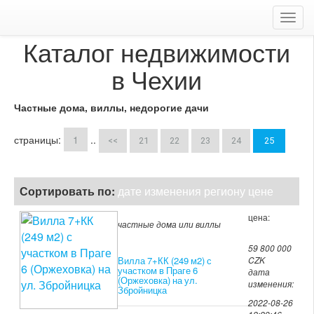
Toggl
navig
Каталог недвижимости
в Чехии
Частные дома, виллы, недорогие дачи
страницы:
1
..
<<
21
22
23
24
25
Сортировать по:
дате изменения
региону
цене
цена:
частные дома или виллы
59 800 000
Вилла 7+КК (249 м2) с
CZK
участком в Праге 6
дата
(Оржеховка) на ул.
изменения:
Збройницка
2022-08-26