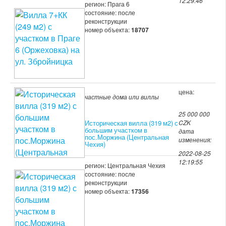
12:29:46
регион: Прага 6
состояние: после
реконструкции
номер объекта:
18707
цена:
частные дома или виллы
25 000 000
Историческая вилла (319 м2) с
CZK
большим участком в
дата
пос.Моржина (Центральная
изменения:
Чехия)
2022-08-25
12:19:55
регион: Центральная Чехия
состояние: после
реконструкции
номер объекта:
17356