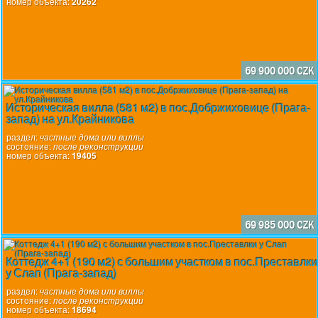
номер объекта:
20262
69 900 000 CZK
Историческая вилла (581 м2) в пос.Добржиховице (Прага-
запад) на ул.Крайникова
раздел:
частные дома или виллы
состояние:
после реконструкции
номер объекта:
19405
69 985 000 CZK
Коттедж 4+1 (190 м2) с большим участком в пос.Преставлк
у Слап (Прага-запад)
раздел:
частные дома или виллы
состояние:
после реконструкции
номер объекта:
18694