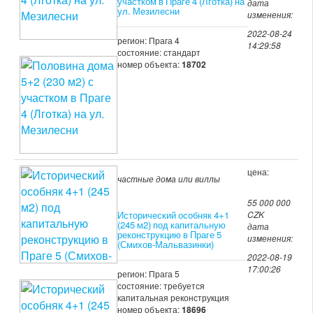
участком в Праге 4 (Лготка) на
дата
ул. Мезилесни
изменения:
2022-08-24
регион: Прага 4
14:29:58
состояние: стандарт
номер объекта:
18702
цена:
частные дома или виллы
55 000 000
Исторический особняк 4+1
CZK
(245 м2) под капитальную
дата
реконструкцию в Праге 5
изменения:
(Смихов-Мальвазинки)
2022-08-19
17:00:26
регион: Прага 5
состояние: требуется
капитальная реконструкция
номер объекта:
18696