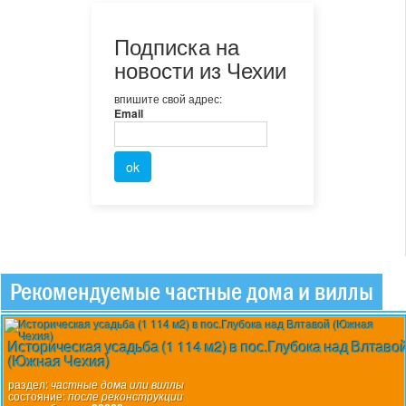
Подписка на
новости из Чехии
впишите свой адрес:
Email
Рекомендуемые частные дома и виллы
Историческая усадьба (1 114 м2) в пос.Глубока над Влтаво
(Южная Чехия)
раздел:
частные дома или виллы
состояние:
после реконструкции