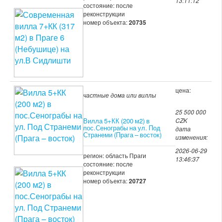
13:11:12
состояние: после
реконструкции
номер объекта:
20735
цена:
частные дома или виллы
25 500 000
Вилла 5+КК (200 м2) в
CZK
пос.Сенограбы на ул. Под
дата
Странеми (Прага – восток)
изменения:
2026-06-29
регион: область Праги
13:46:37
состояние: после
реконструкции
номер объекта:
20727