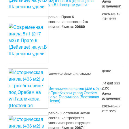
м2) в Праге 6 (Дейвице) на
дата
ул.В Шарецком удоли
изменения:
2026-05-19
регион: Прага 6
13:10:00
состояние: новостройка
номер объекта:
20660
цена:
частные дома или виллы
14 895 000
Историческая вилла (436 м2) в
CZK
г.Тржебеховице под Оребем
дата
на ул.Гавличкова (Восточная
изменения:
Чехия)
2026-05-07
21:13:26
регион: Восточная Чехия
состояние: требуется
частичная реконструкция
номер объекта:
20671