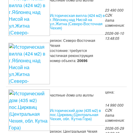
23 490 000
Историческая вилла (424 м2) в
CZK
г.Яблонец над Нисой на
дата
ул.Житна (Северо-Восточная
изменения:
Чехия)
2026-06-10
13:48:05
регион: Северо-Восточная
Чехия
состояние: требуется
частичная реконструкция
номер объекта:
20696
цена:
частные дома или виллы
14 990 000
Исторический дом (435 м2) в
CZK
пос.Цирквиц (Центральная
дата
Чехия, обл. Кутна Гора)
изменения:
2026-05-29
регион: Центральная Чехия