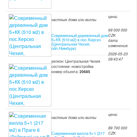
цена:
частные дома или виллы
69 000 000
Современный деревянный дом
CZK
5+КК (510 м2) в пос.Керско
дата
(Центральная Чехия,
изменения:
обл.Нимбурк)
2026-05-23
09:43:47
регион: Центральная Чехия
состояние: новостройка
номер объекта:
20685
цена:
частные дома или виллы
89 700 000
Современная вилла 5+1 (217
CZK