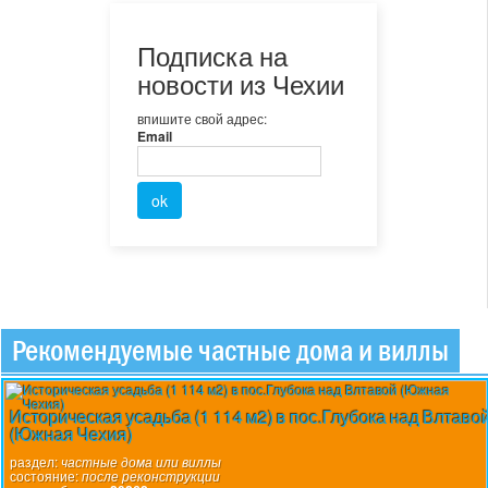
Подписка на
новости из Чехии
впишите свой адрес:
Email
Рекомендуемые частные дома и виллы
Историческая усадьба (1 114 м2) в пос.Глубока над Влтаво
(Южная Чехия)
раздел:
частные дома или виллы
состояние:
после реконструкции