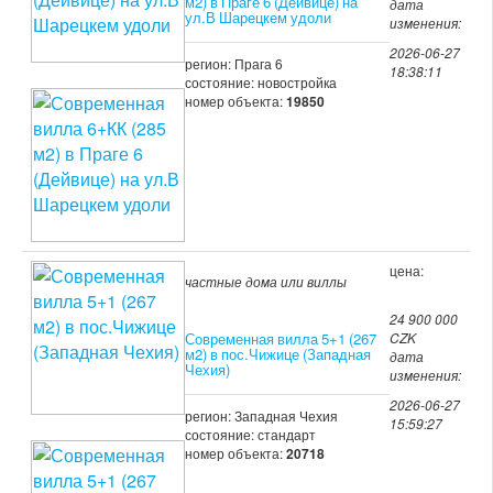
м2) в Праге 6 (Дейвице) на
дата
ул.В Шарецкем удоли
изменения:
2026-06-27
регион: Прага 6
18:38:11
состояние: новостройка
номер объекта:
19850
цена:
частные дома или виллы
24 900 000
Современная вилла 5+1 (267
CZK
м2) в пос.Чижице (Западная
дата
Чехия)
изменения:
2026-06-27
регион: Западная Чехия
15:59:27
состояние: стандарт
номер объекта:
20718