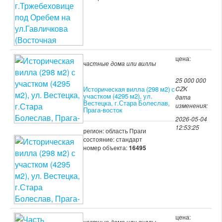
цена:
частные дома или виллы
25 000 000
Историческая вилла (298 м2) с
CZK
участком (4295 м2), ул.
дата
Вестецка, г.Стара Болеслав,
изменения:
Прага-восток
2026-05-04
12:53:25
регион: область Праги
состояние: стандарт
номер объекта:
16495
цена:
частные дома или виллы