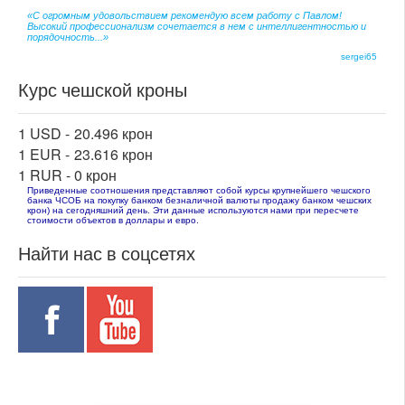
«С огромным удовольствием рекомендую всем работу с Павлом!
Высокий профессионализм сочетается в нем с интеллигентностью и
порядочность...»
sergei65
Курс чешской кроны
1 USD -
20.496 крон
1 EUR -
23.616 крон
1 RUR -
0 крон
Приведенные соотношения представляют собой курсы крупнейшего чешского
банка ЧСОБ на покупку банком безналичной валюты продажу банком чешских
крон) на сегодняшний день. Эти данные используются нами при пересчете
стоимости объектов в доллары и евро.
Найти нас в соцсетях