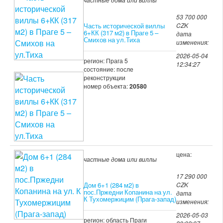
53 700 000
Часть исторической виллы
CZK
6+КК (317 м2) в Праге 5 –
дата
Смихов на ул.Тиха
изменения:
2026-05-04
регион: Прага 5
12:34:27
состояние: после
реконструкции
номер объекта:
20580
цена:
частные дома или виллы
17 290 000
Дом 6+1 (284 м2) в
CZK
пос.Пржедни Копанина на ул.
дата
К Тухомержицим (Прага-запад)
изменения:
2026-05-03
регион: область Праги