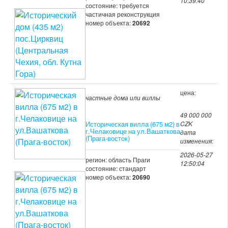
10:39:40
состояние: требуется
частичная реконструкция
номер объекта:
20692
цена:
частные дома или виллы
49 000 000
Историческая вилла (675 м2) в
CZK
г.Челаковице на ул.Вашаткова
дата
(Прага-восток)
изменения:
2026-05-27
регион: область Праги
12:50:04
состояние: стандарт
номер объекта:
20690