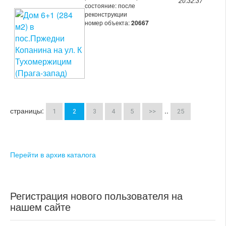
20:32:37
состояние: после
реконструкции
номер объекта:
20667
страницы:
..
1
2
3
4
5
>>
25
Перейти в архив каталога
Регистрация нового пользователя на
нашем сайте