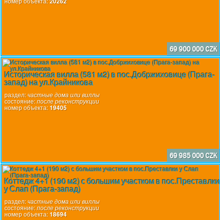
номер объекта:
20262
69 900 000 CZK
Историческая вилла (581 м2) в пос.Добржиховице (Прага-
запад) на ул.Крайникова
раздел:
частные дома или виллы
состояние:
после реконструкции
номер объекта:
19405
69 985 000 CZK
Коттедж 4+1 (190 м2) с большим участком в пос.Преставлк
у Слап (Прага-запад)
раздел:
частные дома или виллы
состояние:
после реконструкции
номер объекта:
18694