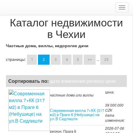
Toggl
navig
Каталог недвижимости
в Чехии
Частные дома, виллы, недорогие дачи
страницы:
..
1
2
3
4
5
>>
25
Сортировать по:
дате изменения
региону
цене
цена:
частные дома или виллы
39 000 000
Современная вилла 7+КК (317
CZK
м2) в Праге 6 (Небушице) на
дата
ул.В Сидлишти
изменения:
2026-07-06
регион: Прага 6