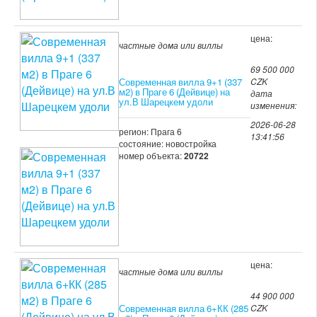
цена:
частные дома или виллы
69 500 000
Современная вилла 9+1 (337
CZK
м2) в Праге 6 (Дейвице) на
дата
ул.В Шарецкем удоли
изменения:
2026-06-28
регион: Прага 6
13:41:56
состояние: новостройка
номер объекта:
20722
цена:
частные дома или виллы
44 900 000
Современная вилла 6+КК (285
CZK