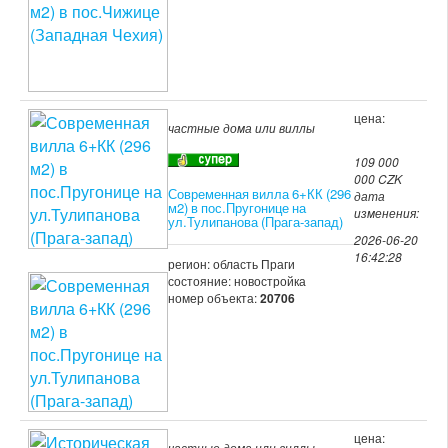
цена:
частные дома или виллы
109 000
000 CZK
Современная вилла 6+КК (296
дата
м2) в пос.Пругонице на
изменения:
ул.Тулипанова (Прага-запад)
2026-06-20
16:42:28
регион: область Праги
состояние: новостройка
номер объекта:
20706
цена:
частные дома или виллы