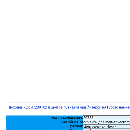
Доходный дом (280 м2) в центре г.Бенатки над Йизерой на Гусово намн
код предложения:
20733
тип объекта:
объекты для коммерческого
регион:
Центральная Чехия