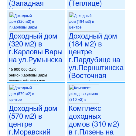
(Западная
(Теплице)
Чехия)
16 350 000 CZK
регион:Теплице
12 000 000 CZK
раздел: объекты для
регион:Западная Чехия
коммерческого использования
раздел: объекты для
Доходный дом
Доходный дом
состояние: стандарт
коммерческого использования
(320 м2) в
(184 м2) в
номер объекта:
20653
состояние: требуется
г.Карловы Вары
центре
капитальная реконструкция
номер объекта:
20666
на ул.Румынска
г.Пардубице на
ул.Пернштинска
15 900 000 CZK
(Восточная
регион:Карловы Вары
Чехия)
раздел: объекты для
коммерческого использования
состояние: стандарт
12 900 000 CZK
номер объекта:
20649
регион:Восточная Чехия
раздел: объекты для
Доходный дом
Комплекс
коммерческого использования
(570 м2) в
доходных
состояние: стандарт
центре
домов (310 м2)
номер объекта:
20645
г.Моравский
в г.Плзень на