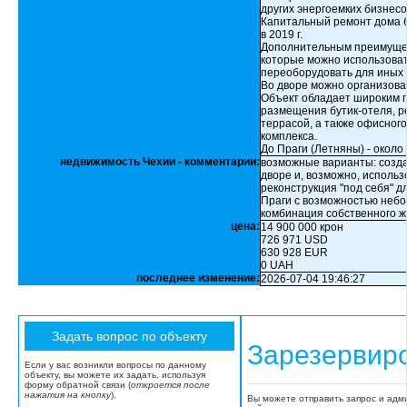
других энергоемких бизнесо
Капитальный ремонт дома бы
в 2019 г.
Дополнительным преимущес
которые можно использовать
переоборудовать для иных 
Во дворе можно организоват
Объект обладает широким 
размещения бутик-отеля, р
террасой, а также офисного
комплекса.
До Праги (Летняны) - около
недвижимость Чехии - комментарии:
возможные варианты: созда
дворе и, возможно, исполь
реконструкция "под себя" 
Праги с возможностью небо
комбинация собственного ж
цена:
14 900 000 крон
726 971 USD
630 928 EUR
0 UAH
последнее изменение:
2026-07-04 19:46:27
Зарезервир
Если у вас возникли вопросы по данному
объекту, вы можете их задать, используя
форму обратной связи (
откроется после
нажатия на кнопку
).
Вы можете отправить запрос и адм