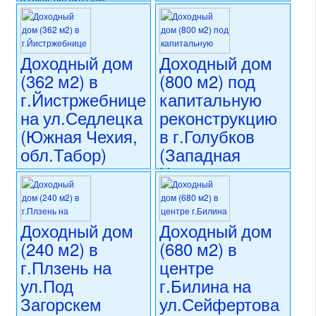
намнести
коммерческого использования
Т.Г.Масарика
состояние: стандарт
(Восточная
номер объекта:
20749
Чехия)
Доходный дом
Доходный дом
(362 м2) в
(800 м2) под
15 950 000 CZK
г.Йистржебнице
капитальную
регион:Восточная Чехия
раздел: объекты для
на ул.Седлецка
реконструкцию
коммерческого использования
(Южная Чехия,
в г.Голубков
состояние: стандарт
обл.Табор)
(Западная
номер объекта:
20720
Чехия,
16 900 000 CZK
обл.Рокицаны)
регион:Южная Чехия
раздел: объекты для
12 500 000 CZK
коммерческого использования
Доходный дом
Доходный дом
регион:Западная Чехия
состояние: новостройка
раздел: объекты для
(240 м2) в
(680 м2) в
номер объекта:
20714
коммерческого использования
г.Плзень на
центре
состояние: требуется
ул.Под
г.Билина на
капитальная реконструкция
номер объекта:
20694
Загорскем
ул.Сейфертова