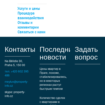
Услуги и цены
Процедура
взаимодействия
Отзывы и
комментарии
Связаться с нами
Контакты
Последние
Задать
новости
вопрос
Na Bělidle 30,
Praha 5, 150 00
Цены квартир в
тел. +420 602 395
Праге, похоже,
486
стабилизировались,
но в некоторых
meytuv@property-
регионах растут
info.cz
быстрым темпом
skype: property-
info.cz
Количество сделок
с квартирами в