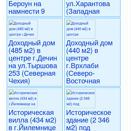
Бероун на
ул.Харантова
намнести 9
(Западная
кветна
Чехия)
(Северная
17 500 000 CZK
Моравия)
регион:Западная Чехия
раздел: объекты для
Доходный дом
Доходный дом
13 900 000 CZK
коммерческого использования
(485 м2) в
(440 м2) в
регион:Северная Моравия
состояние: стандарт
раздел: объекты для
центре г.Дечин
центре
номер объекта:
20618
коммерческого использования
на ул.Тыршова
г.Врхлаби
состояние: стандарт
253 (Северная
(Северо-
номер объекта:
20643
Чехия)
Восточная
Чехия) на
17 500 000 CZK
ул.Крконошска
регион:Северная Чехия
раздел: объекты для
14 380 000 CZK
коммерческого использования
Историческая
Историческое
регион:Северо-Восточная
состояние: стандарт
Чехия
вилла (434 м2)
здание (2 346
номер объекта:
20617
раздел: объекты для
в г.Йилемнице
м2) под
коммерческого использования