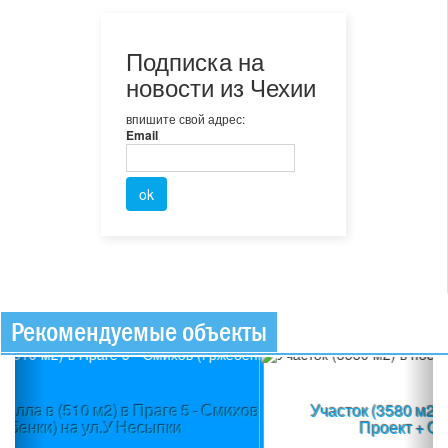
Подписка на
новости из Чехии
впишите свой адрес:
Email
Рекомендуемые объекты
Previous
Ne
Участок (3580 м2) в пос.Вшеноры (Прага-запад) +
Проект + Строительное разрешение