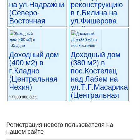
на ул.Надражни
реконструкцию
состояние: стандарт
номер объекта:
19181
(Северо-
в г.Билина на
Восточная
ул.Фишерова
Чехия, область
(район
Семилы)
Теплице)
12 508 200 CZK
12 000 000 CZK
Доходный дом
Доходный дом
регион:Северо-Восточная
регион:Теплице
Чехия
раздел: объекты для
(400 м2) в
(380 м2) в
раздел: объекты для
коммерческого использования
г.Кладно
пос.Костелец
коммерческого использования
состояние: требуется
(Центральная
над Лабем на
состояние: требуется
капитальная реконструкция
частичная реконструкция
номер объекта:
20553
Чехия)
ул.Т.Г.Масарика
номер объекта:
20574
(Центральная
17 000 000 CZK
Чехия)
регион:Центральная Чехия
раздел: объекты для
15 990 000 CZK
коммерческого использования
регион:Центральная Чехия
состояние: после
Регистрация нового пользователя на
раздел: объекты для
реконструкции
нашем сайте
коммерческого использования
номер объекта:
20257
состояние: после