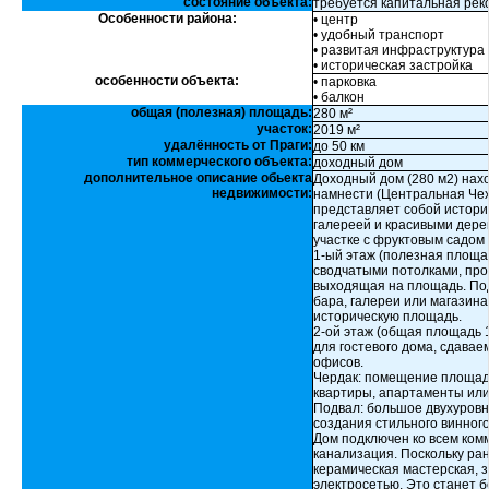
состояние объекта:
требуется капитальная рек
Особенности района:
• центр
• удобный транспорт
• развитая инфраструктура
• историческая застройка
особенности объекта:
• парковка
• балкон
общая (полезная) площадь:
280 м²
участок:
2019 м²
удалённость от Праги:
до 50 км
тип коммерческого объекта:
доходный дом
дополнительное описание обьекта
Доходный дом (280 м2) нахо
недвижимости:
намнести (Центральная Чех
представляет собой истори
галереей и красивыми дере
участке с фруктовым садом
1-ый этаж (полезная площа
сводчатыми потолками, прох
выходящая на площадь. Под
бара, галереи или магазина
историческую площадь.
2-ой этаж (общая площадь 18
для гостевого дома, сдавае
офисов.
Чердак: помещение площад
квартиры, апартаменты или
Подвал: большое двухуровн
создания стильного винного
Дом подключен ко всем комм
канализация. Поскольку ра
керамическая мастерская, 
электросетью. Это станет