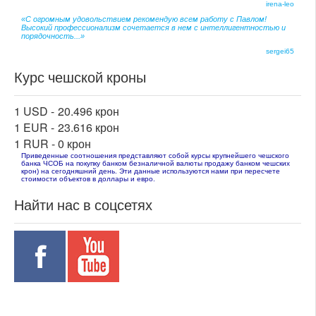
irena-leo
«С огромным удовольствием рекомендую всем работу с Павлом!
Высокий профессионализм сочетается в нем с интеллигентностью и
порядочность...»
sergei65
Курс чешской кроны
1 USD -
20.496 крон
1 EUR -
23.616 крон
1 RUR -
0 крон
Приведенные соотношения представляют собой курсы крупнейшего чешского
банка ЧСОБ на покупку банком безналичной валюты продажу банком чешских
крон) на сегодняшний день. Эти данные используются нами при пересчете
стоимости объектов в доллары и евро.
Найти нас в соцсетях