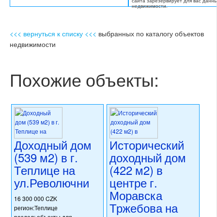
сайта зарезервирует для вас данн
недвижимости.
<<< вернуться к списку <<<
выбранных по каталогу объектов
недвижимости
Похожие объекты:
Доходный дом
Исторический
(539 м2) в г.
доходный дом
Теплице на
(422 м2) в
ул.Револючни
центре г.
Моравска
16 300 000 CZK
Тржебова на
регион:Теплице
раздел: объекты для