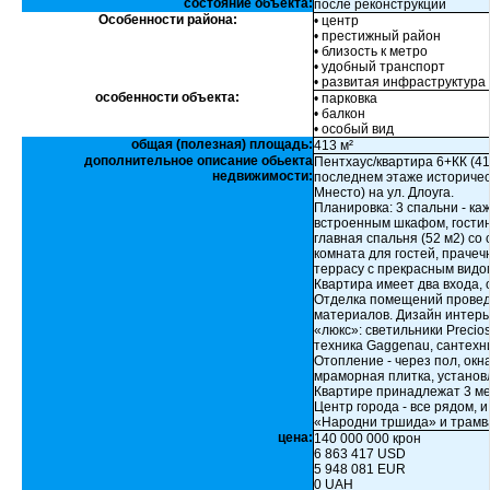
состояние объекта:
после реконструкции
Особенности района:
• центр
• престижный район
• близость к метро
• удобный транспорт
• развитая инфраструктура
особенности объекта:
• парковка
• балкон
• особый вид
общая (полезная) площадь:
413 м²
дополнительное описание обьекта
Пентхаус/квартира 6+КК (41
недвижимости:
последнем этаже историчес
Мнесто) на ул. Длоуга.
Планировка: 3 спальни - ка
встроенным шкафом, гостин
главная спальня (52 м2) со
комната для гостей, прачеч
террасу с прекрасным видо
Квартира имеет два входа, о
Отделка помещений провед
материалов. Дизайн интерь
«люкс»: светильники Precio
техника Gaggenau, cантехник
Отопление - через пол, ок
мраморная плитка, устано
Квартире принадлежат 3 ме
Центр города - все рядом, и
«Народни тршида» и трамва
цена:
140 000 000 крон
6 863 417 USD
5 948 081 EUR
0 UAH