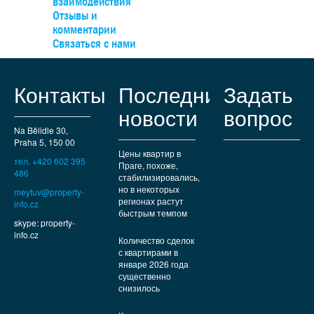
взаимодействия
соседству. Идеальное место для жизни: рядом престиж
Отзывы и
школы, спортплощадки и торговые центры. До узла Анд
комментарии
можно легко доехать на автобусе, а на машине — быст
Связаться с нами
выехать к туннельному комплексу.
Контакты
Последние
Задать
новости
вопрос
Na Bělidle 30,
Praha 5, 150 00
Цены квартир в
тел. +420 602 395
Праге, похоже,
486
стабилизировались,
но в некоторых
meytuv@property-
регионах растут
info.cz
быстрым темпом
skype: property-
info.cz
Количество сделок
с квартирами в
январе 2026 года
существенно
снизилось