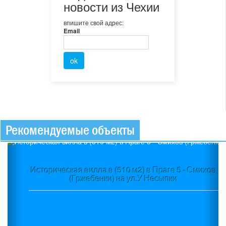
новости из Чехии
впишите свой адрес:
Email
Рекомендуемые объекты
Previous
Ne
Историческая вилла в (510 м2) в Праге 5 - Смихов
(Гржебенки) на ул.У Несыпки