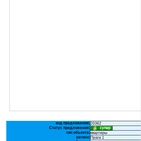
код предложения:
20362
Статус предложения:
тип объекта:
квартиры
регион:
Прага 1