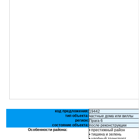
код предложения:
19442
тип объекта:
частные дома или виллы
регион:
Прага 6
состояние объекта:
после реконструкции
Особенности района:
• престижный район
• тишина и зелень
• удобный транспорт