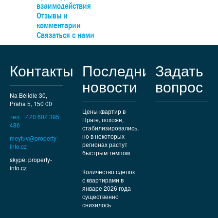
востребованных жилых районов недалеко от Праги. В пос
взаимодействия
есть все необходимые коммунальные услуги – от рестора
Отзывы и
кафе и магазинов до международных школ и медицинск
комментарии
учреждений. Хорошая транспортная доступность
Связаться с нами
обеспечивается автомагистралью Д1, а до ст.м.«Опато
можно добраться за 15 минут на пригородном автобусе. 
любителей природы и прогулок в нескольких минутах ход
Контакты
Последние
Задать
находятся Пругоницкий парк и Дендрологический сад.
новости
вопрос
Na Bělidle 30,
Praha 5, 150 00
Цены квартир в
тел. +420 602 395
Праге, похоже,
486
стабилизировались,
но в некоторых
meytuv@property-
регионах растут
info.cz
быстрым темпом
skype: property-
info.cz
Количество сделок
с квартирами в
январе 2026 года
существенно
снизилось