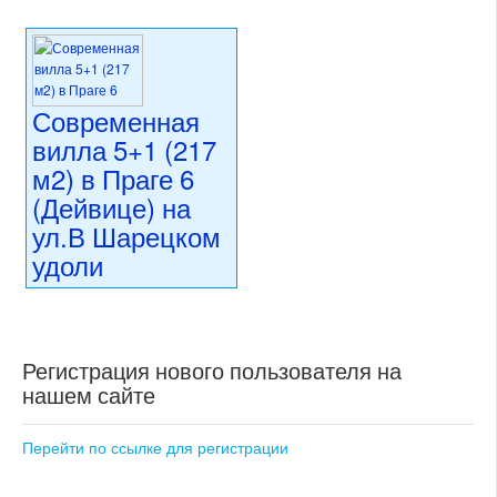
Современная
вилла 5+1 (217
м2) в Праге 6
(Дейвице) на
ул.В Шарецком
удоли
89 700 000 CZK
регион:Прага 6
раздел: частные дома или
Регистрация нового пользователя на
виллы
состояние: новостройка
нашем сайте
номер объекта:
20660
Перейти по ссылке для регистрации