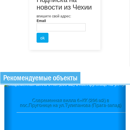
новости из Чехии
впишите свой адрес:
Email
Рекомендуемые объекты
Previous
Ne
Современная вилла 6+КК (296 м2) в
пос.Пругонице на ул.Тулипанова (Прага-запад)