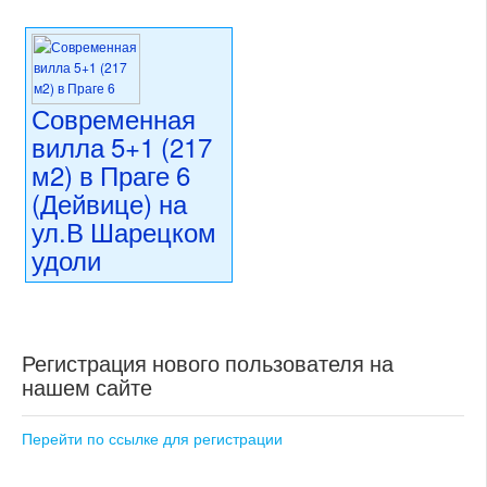
Современная
вилла 5+1 (217
м2) в Праге 6
(Дейвице) на
ул.В Шарецком
удоли
89 700 000 CZK
регион:Прага 6
раздел: частные дома или
Регистрация нового пользователя на
виллы
состояние: новостройка
нашем сайте
номер объекта:
20660
Перейти по ссылке для регистрации