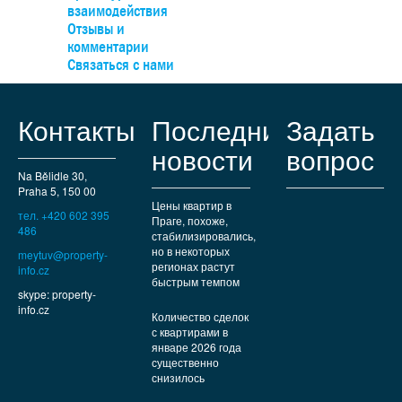
востребованных жилых районов недалеко от Праги. В пос
взаимодействия
есть все необходимые коммунальные услуги – от рестора
Отзывы и
кафе и магазинов до международных школ и медицинск
комментарии
учреждений. Хорошая транспортная доступность
Связаться с нами
обеспечивается автомагистралью Д1, а до ст.м.«Опато
можно добраться за 15 минут на пригородном автобусе. 
любителей природы и прогулок в нескольких минутах ход
Контакты
Последние
Задать
находятся Пругоницкий парк и Дендрологический сад.
новости
вопрос
Na Bělidle 30,
Praha 5, 150 00
Цены квартир в
тел. +420 602 395
Праге, похоже,
486
стабилизировались,
но в некоторых
meytuv@property-
регионах растут
info.cz
быстрым темпом
skype: property-
info.cz
Количество сделок
с квартирами в
январе 2026 года
существенно
снизилось