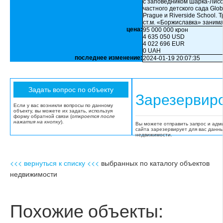
с заповедником Шарка-Лисо
частного детского сада Glo
Prague и Riverside School.
ст.м. «Боржиславка» занима
цена:
95 000 000 крон
4 635 050 USD
4 022 696 EUR
0 UAH
последнее изменение:
2024-01-19 20:07:35
Зарезервир
Если у вас возникли вопросы по данному
объекту, вы можете их задать, используя
форму обратной связи (
откроется после
нажатия на кнопку
).
Вы можете отправить запрос и адм
сайта зарезервирует для вас данн
недвижимости.
<<< вернуться к списку <<<
выбранных по каталогу объектов
недвижимости
Похожие объекты: