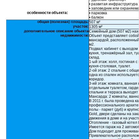
• развитая инфраструктура
• заповедник или охраняем
особенности объекта:
• парковка
• балкон
общая (полезная) площадь:
507 м²
участок:
1305 м²
дополнительное описание обьекта
Семейный дом (507 м2) нахо
недвижимости:
Объект представляет собой
мансардой, расположенный 
м2.
Подвал: кабинет с выходом 
кухня, тренажёрный зал, ту
склад.
1-ый этаж: холл, гостиная 
кухня-столовая, туалет.
2-ой этаж: 2 спальни с общ
одна из спален используетс
коридор.
3-ий этаж: комната, ванная
отдельным туалетом, гарде
спальни и терраса выходят
Мансарда: 2 комнаты, ванна
В 2011 г. была проведена к
профессионального архитек
полы - паркет (дуб) и круп
Gold, двери сделаны на зак
движения в доме и на участ
Отопление - газовый котел 
Имеется гараж на 2 автомоб
Дом подходит для проживан
Привлекательное расположе