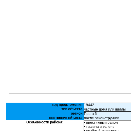
код предложения:
19442
тип объекта:
частные дома или виллы
регион:
Прага 6
состояние объекта:
после реконструкции
Особенности района:
• престижный район
• тишина и зелень
• удобный транспорт