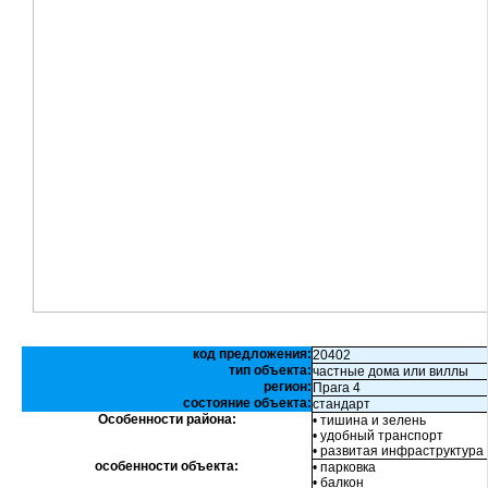
код предложения:
20402
тип объекта:
частные дома или виллы
регион:
Прага 4
состояние объекта:
стандарт
Особенности района:
• тишина и зелень
• удобный транспорт
• развитая инфраструктура
особенности объекта:
• парковка
• балкон