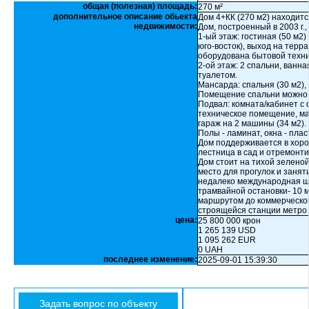
общая (полезная) площадь:
270 м²
дополнительное описание обьекта
Дом 4+КК (270 м2) находится
недвижимости:
Дом, построенный в 2003 г.,
1-ый этаж: гостиная (50 м2)
юго-восток), выход на терра
оборудована бытовой техни
2-ой этаж: 2 спальни, ванн
туалетом.
Мансарда: спальня (30 м2),
Помещение спальни можно 
Подвал: комната/кабинет с
техническое помещение, ма
гараж на 2 машины (34 м2).
Полы - ламинат, окна - плас
Дом поддерживается в хоро
лестница в сад и отремонт
Дом стоит на тихой зеленой
место для прогулок и занят
недалеко международная школ
трамвайной остановки- 10 м
маршрутом до коммерческой
строящейся станции метро (
цена:
25 800 000 крон
1 265 139 USD
1 095 262 EUR
0 UAH
последнее изменение:
2025-09-01 15:39:30