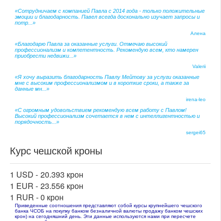
«Сотрудничаем с компанией Павла с 2014 года - только положительные
эмоции и благодарность. Павел всегда досконально изучает запросы и
потр...»
Алена
«Благодарю Павла за оказанные услуги. Отмечаю высокий
профессионализм и компетентность. Рекомендую всем, кто намерен
приобрести недвижи...»
Valerii
«Я хочу выразить благодарность Павлу Мейтову за услуги оказанные
мне с высоким профессионализмом и в короткие сроки, а также за
данные мн...»
irena-leo
«С огромным удовольствием рекомендую всем работу с Павлом!
Высокий профессионализм сочетается в нем с интеллигентностью и
порядочность...»
sergei65
Курс чешской кроны
1 USD -
20.393 крон
1 EUR -
23.556 крон
1 RUR -
0 крон
Приведенные соотношения представляют собой курсы крупнейшего чешского
банка ЧСОБ на покупку банком безналичной валюты продажу банком чешских
крон) на сегодняшний день. Эти данные используются нами при пересчете