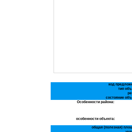
код предлож
тип объ
ре
состояние объ
Особенности района:
особенности объекта:
общая (полезная) пло
уча