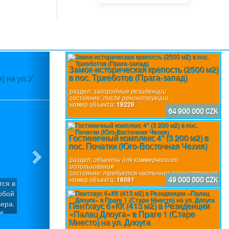
Next
Замок-историческая крепость (2500 м2)
в пос. Тржеботов (Прага-запад)
) на ул.У
Участок (3580 м2) в пос.Вшеноры (П
разр
раздел:
загородные резиденции
состояние:
после реконструкции
номер объекта:
19229
64 900 000 CZK
Гостиничный комплекс 4* (3 200 м2) в
пос. Початки (Юго-Восточная Чехия)
раздел:
объекты для коммерческого
использования
состояние:
требуется частичная реконструкция
номер объекта:
16081
49 000 000 CZK
тся в
Участок с уклоном (3580 м2), который м
обой
участка под застройку с общей подъе
ера.
пос.Вшеноры (Прага-запад). Имеется го
Пентхаус 6+КК (413 м2) в Резиденции
«Палац Длоуга» в Праге 1 (Старе
 5
вилл «Панорама Вшеноры» с Разрешение
раздел:
строительные участки
Мнесто) на ул. Длоуга
ия.
домов: Вилла «Х» (6/7+1): Площадь участ