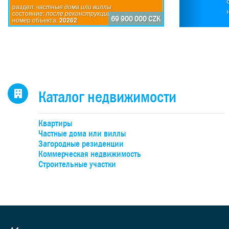
П
раздел:
частные дома или виллы
состояние:
после реконструкции
по
69 900 000 CZK
номер объекта:
20262
исп
пр
дом
каж
4-
н
Каталог недвижимости
оби
бо
Квартиры
об
Частные дома или виллы
уча
Загородные резиденции
Коммерческая недвижимость
Строительные участки
де
под
к
учас