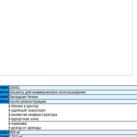
ения:
18451
екта:
объекты для коммерческого использования
гион:
Западная Чехия
екта:
после реконструкции
• близко к центру
• удобный транспорт
• развитая инфраструктура
• курортная зона
• парковка
• доход от аренды
щадь:
869 м²
сток: