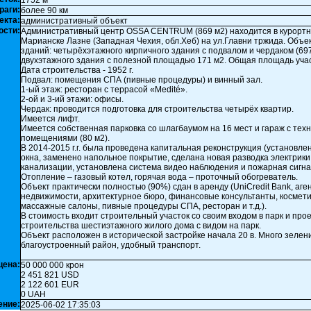
1752 м²
раги:
более 90 км
екта:
административный объект
ости:
Административный центр OSSA CENTRUM (869 м2) находится в курортн
Марианске Лазне (Западная Чехия, обл.Хеб) на ул.Главни тржида. Объек
зданий: четырёхэтажного кирпичного здания с подвалом и чердаком (697
двухэтажного здания с полезной площадью 171 м2. Общая площадь учас
Дата строительства - 1952 г.
Подвал: помещения СПА (пивные процедуры) и винный зал.
1-ый этаж: ресторан с террасой «Medité».
2-ой и 3-ий этажи: офисы.
Чердак: проводится подготовка для строительства четырёх квартир.
Имеется лифт.
Имеется собственная парковка со шлагбаумом на 16 мест и гараж с тех
помещениями (80 м2).
В 2014-2015 г.г. была проведена капитальная реконструкция (установл
окна, заменено напольное покрытие, сделана новая разводка электрики
канализации, установлена система видео наблюдения и пожарная сигна
Отопление – газовый котел, горячая вода – проточный обогреватель.
Объект практически полностью (90%) сдан в аренду (UniCredit Bank, аге
недвижимости, архитектурное бюро, финансовые консультанты, космети
массажные салоны, пивные процедуры СПА, ресторан и т.д.).
В стоимость входит строительный участок со своим входом в парк и прое
строительства шестиэтажного жилого дома с видом на парк.
Объект расположен в исторической застройке начала 20 в. Много зелени
благоустроенный район, удобный транспорт.
цена:
50 000 000 крон
2 451 821 USD
2 122 601 EUR
0 UAH
ение:
2025-06-02 17:35:03