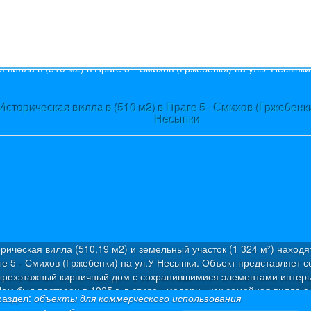
s
Историческая вилла в (510 м2) в Праге 5 - Смихов (Гржебенки
Несыпки
рическая вилла (510,19 м2) и земельный участок (1 324 м²) находя
ге 5 - Смихов (Гржебенки) на ул.У Несыпки. Объект представляет с
ырехэтажный кирпичный дом с сохранившимися элементами интерь
ом был построен в 1925 г. в стиле «модерн» как семейная вилла с
раздел:
объекты для коммерческого использования
артирами. Была проведена капитальная дорогостоящая реконструкц