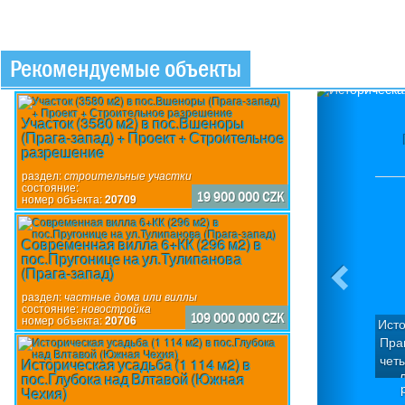
Рекомендуемые объекты
Previou
Участок (3580 м2) в пос.Вшеноры
(Прага-запад) + Проект + Строительное
разрешение
раздел:
строительные участки
состояние:
19 900 000 CZK
номер объекта:
20709
Современная вилла 6+КК (296 м2) в
пос.Пругонице на ул.Тулипанова
(Прага-запад)
раздел:
частные дома или виллы
состояние:
новостройка
109 000 000 CZK
номер объекта:
20706
Исто
Пра
чет
Историческая усадьба (1 114 м2) в
пос.Глубока над Влтавой (Южная
Д
Чехия)
кв