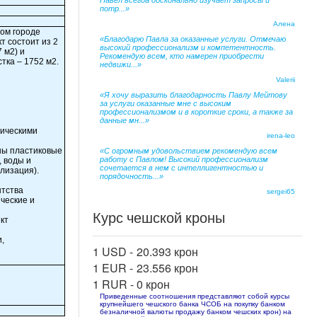
Павел всегда досконально изучает запросы и
потр...»
Алена
ом городе
«Благодарю Павла за оказанные услуги. Отмечаю
т состоит из 2
высокий профессионализм и компетентность.
 м2) и
Рекомендую всем, кто намерен приобрести
тка – 1752 м2.
недвижи...»
Valerii
«Я хочу выразить благодарность Павлу Мейтову
за услуги оказанные мне с высоким
профессионализмом и в короткие сроки, а также за
данные мн...»
ническими
irena-leo
ены пластиковые
«С огромным удовольствием рекомендую всем
работу с Павлом! Высокий профессионализм
, воды и
сочетается в нем с интеллигентностью и
лизация).
порядочность...»
нтства
sergei65
ческие и
Курс чешской кроны
кт
,
1 USD -
20.393 крон
1 EUR -
23.556 крон
1 RUR -
0 крон
Приведенные соотношения представляют собой курсы
крупнейшего чешского банка ЧСОБ на покупку банком
безналичной валюты продажу банком чешских крон) на