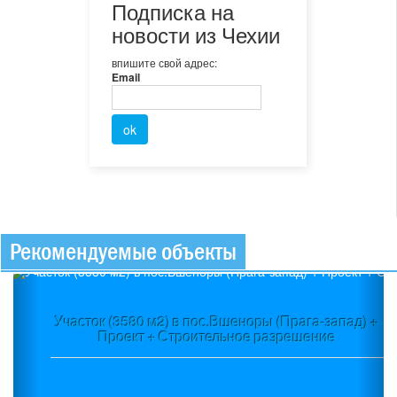
Подписка на
новости из Чехии
впишите свой адрес:
Email
Рекомендуемые объекты
Previous
Ne
.Вшеноры (Прага-запад) +
Современная вилла 6+
льное разрешение
пос.Пругонице на ул.Тулипа