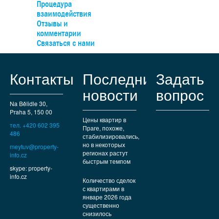
площади. Пос.Пругонице уже да
Процедура
востребованных жилых районов н
взаимодействия
есть все необходимые коммуналь
Отзывы и
кафе и магазинов до междуна
комментарии
учреждений. Хорошая тра
Связаться с нами
обеспечивается автомагистрал
можно добраться за 15 минут н
любителей природы и прогулок 
Контакты
Последние
Задать
находятся Пругоницкий парк
новости
вопрос
Na Bělidle 30,
Praha 5, 150 00
Цены квартир в
тел. +420 602 395
Праге, похоже,
486
стабилизировались,
но в некоторых
meytuv@property-
регионах растут
info.cz
быстрым темпом
skype: property-
info.cz
Количество сделок
с квартирами в
январе 2026 года
существенно
снизилось