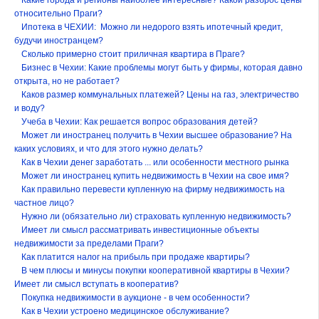
Какие города и регионы наиболее интересные? Какой разброс цены
относительно Праги?
Ипотека в ЧЕХИИ: Можно ли недорого взять ипотечный кредит,
будучи иностранцем?
Сколько примерно стоит приличная квартира в Праге?
Бизнес в Чехии: Какие проблемы могут быть у фирмы, которая давно
открыта, но не работает?
Каков размер коммунальных платежей? Цены на газ, электричество
и воду?
Учеба в Чехии: Как решается вопрос образования детей?
Может ли иностранец получить в Чехии высшее образование? На
каких условиях, и что для этого нужно делать?
Как в Чехии денег заработать ... или особенности местного рынка
Может ли иностранец купить недвижимость в Чехии на свое имя?
Как правильно перевести купленную на фирму недвижимость на
частное лицо?
Нужно ли (обязательно ли) страховать купленную недвижимость?
Имеет ли смысл рассматривать инвестиционные объекты
недвижимости за пределами Праги?
Как платится налог на прибыль при продаже квартиры?
В чем плюсы и минусы покупки кооперативной квартиры в Чехии?
Имеет ли смысл вступать в кооператив?
Покупка недвижимости в аукционе - в чем особенности?
Как в Чехии устроено медицинское обслуживание?