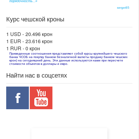
порядочность...»
sergei65
Курс чешской кроны
1 USD -
20.496 крон
1 EUR -
23.616 крон
1 RUR -
0 крон
Приведенные соотношения представляют собой курсы крупнейшего чешского
банка ЧСОБ на покупку банком безналичной валюты продажу банком чешских
крон) на сегодняшний день. Эти данные используются нами при пересчете
стоимости объектов в доллары и евро.
Найти нас в соцсетях