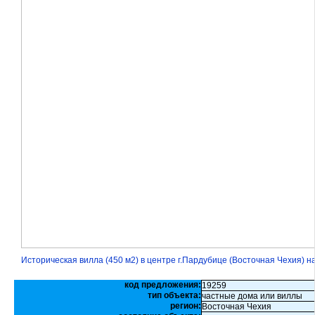
Историческая вилла (450 м2) в центре г.Пардубице (Восточная Чехия) н
код предложения:
19259
тип объекта:
частные дома или виллы
регион:
Восточная Чехия