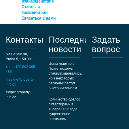
взаимодействия
есть все необходимые коммунальные услуги – от рестора
Отзывы и
кафе и магазинов до международных школ и медицинск
комментарии
учреждений. Хорошая транспортная доступность
Связаться с нами
обеспечивается автомагистралью Д1, а до ст.м.«Опато
можно добраться за 15 минут на пригородном автобусе. 
любителей природы и прогулок в нескольких минутах ход
Контакты
Последние
Задать
находятся Пругоницкий парк и Дендрологический сад.
новости
вопрос
Na Bělidle 30,
Praha 5, 150 00
Цены квартир в
тел. +420 602 395
Праге, похоже,
486
стабилизировались,
но в некоторых
meytuv@property-
регионах растут
info.cz
быстрым темпом
skype: property-
info.cz
Количество сделок
с квартирами в
январе 2026 года
существенно
снизилось