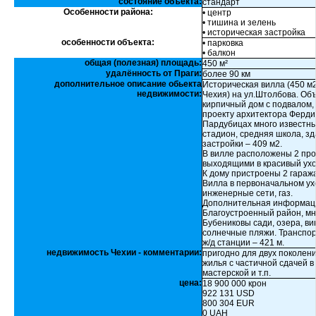
состояние объекта:
стандарт
Особенности района:
• центр
• тишина и зелень
• историческая застройка
особенности объекта:
• парковка
• балкон
общая (полезная) площадь:
450 м²
удалённость от Праги:
более 90 км
дополнительное описание обьекта
Историческая вилла (450 м
недвижимости:
Чехия) на ул.Штолбова. Об
кирпичный дом с подвалом,
проекту архитектора Ферди
Пардубицах много известны
стадион, средняя школа, з
застройки – 409 м2.
В вилле расположены 2 про
выходящими в красивый ух
К дому пристроены 2 гаража
Вилла в первоначальном у
инженерные сети, газ.
Дополнительная информаци
Благоустроенный район, мн
Бубениковы сади, озера, ви
солнечные пляжи. Транспор
ж/д станции – 421 м.
недвижимость Чехии - комментарии:
пригодно для двух поколен
жилья с частичной сдачей в
мастерской и т.п.
цена:
18 900 000 крон
922 131 USD
800 304 EUR
0 UAH