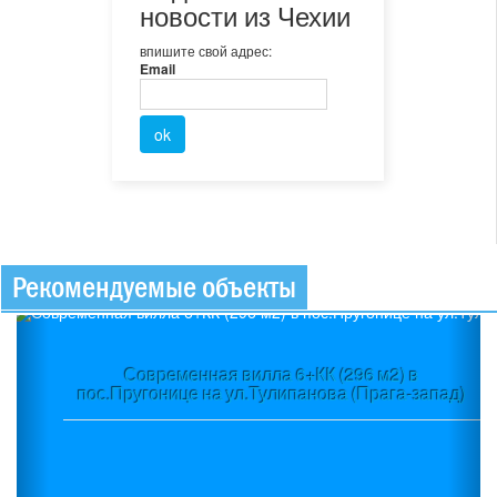
новости из Чехии
впишите свой адрес:
Email
Рекомендуемые объекты
Previous
Ne
Современная вилла 6+КК (296 м2) в
пос.Пругонице на ул.Тулипанова (Прага-запад)