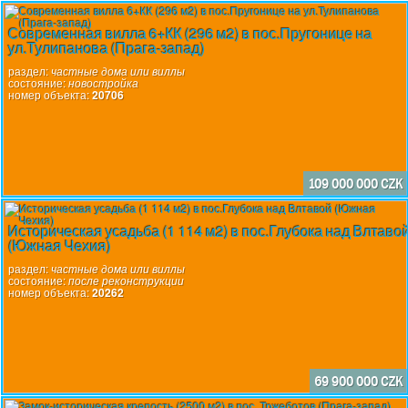
Современная вилла 6+КК (296 м2) в пос.Пругонице на
ул.Тулипанова (Прага-запад)
раздел:
частные дома или виллы
состояние:
новостройка
номер объекта:
20706
109 000 000 CZK
Историческая усадьба (1 114 м2) в пос.Глубока над Влтаво
(Южная Чехия)
раздел:
частные дома или виллы
состояние:
после реконструкции
номер объекта:
20262
69 900 000 CZK