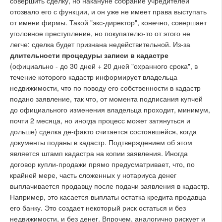
совершить сделку, но накануне собрание учредителей
отозвало его с функции, и он уже не имеет права выступать
от имени фирмы. Такой "экс-директор", конечно, совершает
уголовное преступление, но покупателю-то от этого не
легче: сделка будет признана недействительной. Из-за
длительности процедуры записи в кадастре
(официально - до 30 дней + 20 дней "охранного срока", в
течение которого кадастр информирует владельца
недвижимости, что по поводу его собственности в кадастр
подано заявление, так что, от момента подписания купчей
до официального изменения владельца проходит, минимум,
почти 2 месяца, но иногда процесс может затянуться и
дольше) сделка де-факто считается состоявшейся, когда
документы поданы в кадастр. Подтверждением об этом
является штамп кадастра на копии заявления. Иногда
договор купли-продажи прямо предусматривает, что, по
крайней мере, часть сложенных у нотариуса денег
выплачивается продавцу после подачи заявления в кадастр.
Например, это касается выплаты остатка кредита продавца
его банку. Это создает некоторый риск остаться и без
недвижимости, и без денег. Впрочем, аналогично рискует и