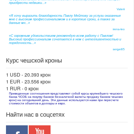
приобрести недвижи...»
Valerii
«Я хочу выразить благодарность Павлу Мейтову за услуги оказанные
мне с высоким профессионализмом и в короткие сроки, а также за
данные мн...»
irena-leo
«С огромным удовольствием рекомендую всем работу с Павлом!
Высокий профессионализм сочетается в нем с интеллигентностью и
порядочность...»
sergei65
Курс чешской кроны
1 USD -
20.393 крон
1 EUR -
23.556 крон
1 RUR -
0 крон
Приведенные соотношения представляют собой курсы крупнейшего чешского
банка ЧСОБ на покупку банком безналичной валюты продажу банком чешских
крон) на сегодняшний день. Эти данные используются нами при пересчете
стоимости объектов в доллары и евро.
Найти нас в соцсетях