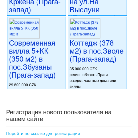
Кржена (Прага-
на ул.На
запад)
Выслуни
(Прага-запад)
34 000 000 CZK
регион:область Праги
28 900 000 CZK
раздел: частные дома или
регион:область Праги
виллы
раздел: частные дома или
Современная
Коттедж (378
состояние: стандарт
виллы
вилла 5+КК
м2) в пос.Зволе
номер объекта:
20763
состояние: новостройка
(350 м2) в
(Прага-запад)
номер объекта:
19891
пос.Збузаны
35 000 000 CZK
(Прага-запад)
регион:область Праги
раздел: частные дома или
29 800 000 CZK
виллы
регион:область Праги
состояние: стандарт
раздел: частные дома или
номер объекта:
20404
виллы
состояние: новостройка
Регистрация нового пользователя на
номер объекта:
20609
нашем сайте
Перейти по ссылке для регистрации