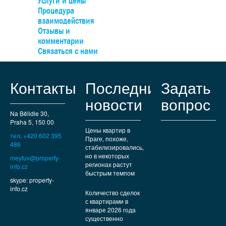
Услуги и цены
площади. Пос.Пругонице уже давно является одним из с
Процедура
востребованных жилых районов недалеко от Праги. В пос
взаимодействия
есть все необходимые коммунальные услуги – от рестора
Отзывы и
кафе и магазинов до международных школ и медицинск
комментарии
учреждений. Хорошая транспортная доступность
Связаться с нами
обеспечивается автомагистралью Д1, а до ст.м.«Опато
можно добраться за 15 минут на пригородном автобусе. 
любителей природы и прогулок в нескольких минутах ход
Контакты
Последние
Задать
находятся Пругоницкий парк и Дендрологический сад.
новости
вопрос
Na Bělidle 30,
Praha 5, 150 00
Цены квартир в
тел. +420 602 395
Праге, похоже,
486
стабилизировались,
но в некоторых
meytuv@property-
регионах растут
info.cz
быстрым темпом
skype: property-
info.cz
Количество сделок
с квартирами в
январе 2026 года
существенно