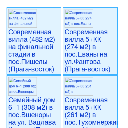
Современная
Современная
вилла (482 м2)
вилла 5+КК
на финальной
(274 м2) в
стадии в
пос.Еваны на
пос.Пишелы
ул.Фантова
(Прага-восток)
(Прага-восток)
35 000 000 CZK
31 000 000 CZK
регион:область Праги
регион:область Праги
раздел: частные дома или
раздел: частные дома или
виллы
виллы
Семейный дом
Современная
состояние: незавершенное
состояние: новостройка
6+1 (308 м2) в
вилла 5+КК
строительство
номер объекта:
20389
номер объекта:
20777
пос.Вшеноры
(261 м2) в
на ул. Вацлава
пос.Тухомнержице