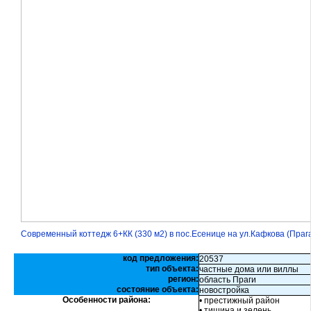
Современный коттедж 6+КК (330 м2) в пос.Есенице на ул.Кафкова (Праг
код предложения:
20537
тип объекта:
частные дома или виллы
регион:
область Праги
состояние объекта:
новостройка
Особенности района:
• престижный район
• тишина и зелень