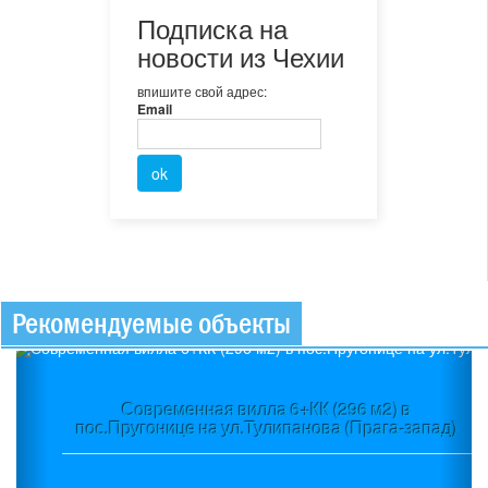
Подписка на
новости из Чехии
впишите свой адрес:
Email
Рекомендуемые объекты
Previous
Ne
Современная вилла 6+КК (296 м2) в
пос.Пругонице на ул.Тулипанова (Прага-запад)