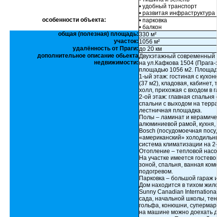
• удобный транспорт
• развитая инфраструктура
особенности объекта:
• парковка
• балкон
общая (полезная) площадь:
330 м²
участок:
1056 м²
удалённость от Праги:
до 20 км
дополнительное описание обьекта
Двухэтажный современный к
недвижимости:
на ул.Кафкова 1504 (Прага-з
площадью 1056 м2. Площадь
1-ый этаж: гостиная с кухо
(37 м2), кладовая, кабинет,
холл, прихожая с входом в 
2-ой этаж: главная спальня
спальни с выходом на терра
лестничная площадка.
Полы – ламинат и керамичес
алюминиевой рамой, кухня,
Bosch (посудомоечная посу
«американский» холодильни
система климатизации на 2
Отопление – тепловой насос
На участке имеется гостево
зоной, спальня, ванная ком
подогревом.
Парковка – большой гараж и
Дом находится в тихом жил
Sunny Canadian Internation
сада, начальной школы, те
гольфа, конюшни, супермарк
на машине можно доехать д