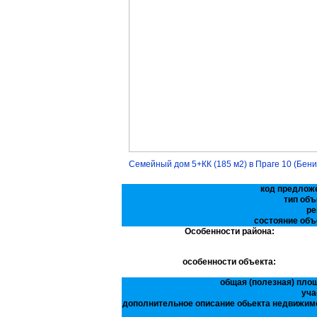
Семейный дом 5+КК (185 м2) в Праге 10 (Бени
код предлож
тип объ
ре
состояние объ
Особенности района:
особенности объекта:
общая (полезная) пло
уча
дополнительное описание обьекта недвижим