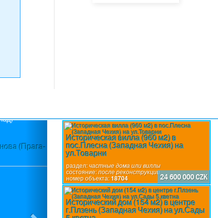
Next
Историческая вилла (960 м2) в
пос.Плесна (Западная Чехия) на
нова (Прага-
Историческая усадьба (1 114 м2) в по
ул.Товарни
раздел:
частные дома или виллы
состояние:
после реконструкции
24 600 000 CZK
номер объекта:
18704
Исторический дом (154 м2) в центре
г.Плзень (Западная Чехия) на ул.Сады
5.кветна