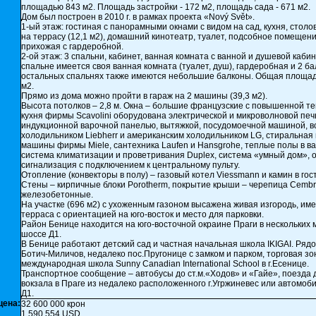
площадью 843 м2. Площадь застройки - 172 м2, площадь сада - 671 м2.
Дом был построен в 2010 г. в рамках проекта «Nový Svět».
1-ый этаж: гостиная с панорамными окнами с видом на сад, кухня, столо
на террасу (12,1 м2), домашний кинотеатр, туалет, подсобное помещени
прихожая с гардеробной.
2-ой этаж: 3 спальни, кабинет, ванная комната с ванной и душевой каби
спальне имеется своя ванная комната (туалет, душ), гардеробная и 2 ба
остальных спальнях также имеются небольшие балконы. Общая площад
м2.
Прямо из дома можно пройти в гараж на 2 машины (39,3 м2).
Высота потолков – 2,8 м. Окна – большие французские с повышенной т
кухня фирмы Scavolini оборудована электрической и микроволновой печ
индукционной варочной панелью, вытяжкой, посудомоечной машиной, 
холодильником Liebherr и американским холодильником LG, стиральная
машины фирмы Miele, сантехника Laufen и Hansgrohe, теплые полы в в
система климатизации и проветривания Duplex, система «умный дом», 
сигнализация с подключением к центральному пульту.
Отопление (конвекторы в полу) – газовый котел Viessmann и камин в гос
Стены – кирпичные блоки Porotherm, покрытие крыши – черепица Cembri
железобетонные.
На участке (696 м2) с ухоженным газоном высажена живая изгородь, им
терраса с ориентацией на юго-восток и место для парковки.
Район Бенице находится на юго-восточной окраине Праги в нескольких 
шоссе Д1.
В Бенице работают детский сад и частная начальная школа IKIGAI. Ряд
Ботич-Миличов, недалеко пос.Пругонице с замком и парком, торговая зо
международная школа Sunny Canadian International School в г.Есенице.
Транспортное сообщение – автобусы до ст.м.«Ходов» и «Гайе», поезда 
вокзала в Праге из недалеко расположенного г.Угржиневес или автомоби
Д1.
цена:
32 600 000 крон
1 590 554 USD