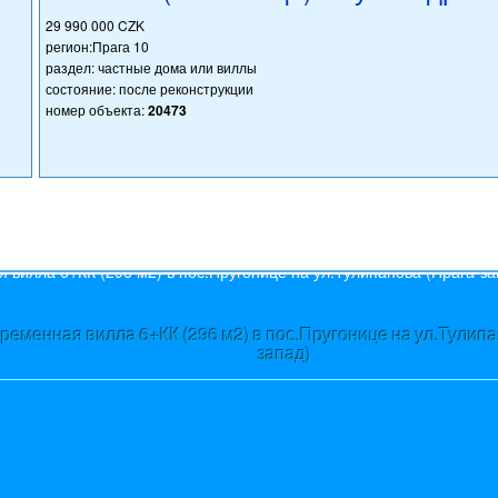
29 990 000 CZK
регион:Прага 10
раздел: частные дома или виллы
состояние: после реконструкции
номер объекта:
20473
s
ременная вилла 6+КК (296 м2) в пос.Пругонице на ул.Тулипа
запад)