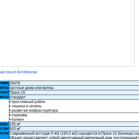
це) на ул.Хотебузска
ения:
20478
екта:
частные дома или виллы
гион:
Прага 10
екта:
стандарт
• престижный район
• тишина и зелень
• развитая инфраструктура
• парковка
• балкон
щадь:
185 м²
сток:
843 м²
ости:
Современный коттедж 5+КК (184,5 м2) находится в Праге 10 (Бенице) на
Объект представляет собой двухэтажный кирпичный дом, построенный 