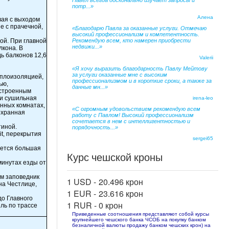
Павел всегда досконально изучает запросы и
потр...»
Алена
вая с выходом
е с прачечной,
«Благодарю Павла за оказанные услуги. Отмечаю
высокий профессионализм и компетентность.
ной. При главной
Рекомендую всем, кто намерен приобрести
недвижи...»
лкона. В
ь балконов 12,6
Valerii
«Я хочу выразить благодарность Павлу Мейтову
за услуги оказанные мне с высоким
еплоизоляцией,
профессионализмом и в короткие сроки, а также за
ью,
данные мн...»
встроенным
 и сушильная
irena-leo
анных комнатах,
«С огромным удовольствием рекомендую всем
охранная
работу с Павлом! Высокий профессионализм
сочетается в нем с интеллигентностью и
тиной.
порядочность...»
t, перекрытия
sergei65
еется большая
Курс чешской кроны
минутах езды от
ом заповедник
1 USD -
20.496 крон
на Честлице,
1 EUR -
23.616 крон
до Главного
1 RUR -
0 крон
ль по трассе
Приведенные соотношения представляют собой курсы
крупнейшего чешского банка ЧСОБ на покупку банком
безналичной валюты продажу банком чешских крон) на