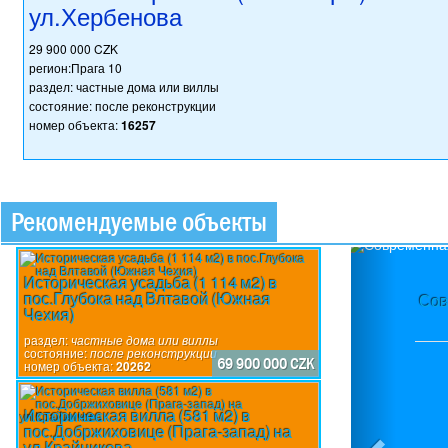
ул.Хербенова
29 900 000 CZK
регион:Прага 10
раздел: частные дома или виллы
состояние: после реконструкции
номер объекта:
16257
Рекомендуемые объекты
Previou
Историческая усадьба (1 114 м2) в
пос.Глубока над Влтавой (Южная
Сов
Чехия)
раздел:
частные дома или виллы
состояние:
после реконструкции
69 900 000 CZK
номер объекта:
20262
Историческая вилла (581 м2) в
пос.Добржиховице (Прага-запад) на
ул.Крайникова