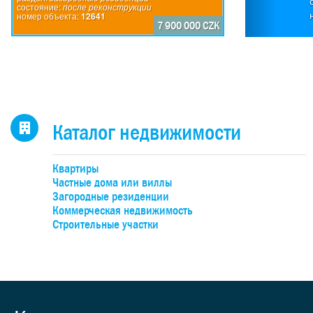
о
состояние:
после реконструкции
номер объекта:
12641
п
7 900 000 CZK
басс
су
бол
о
от
элем
Каталог недвижимости
апа
Квартиры
80-
Частные дома или виллы
зо
Загородные резиденции
с
Коммерческая недвижимость
отре
Строительные участки
на 
к
Отре
гар
поли