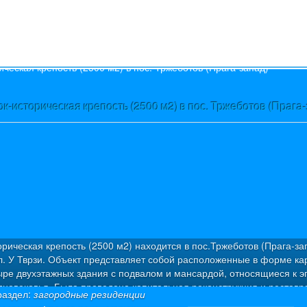
s
к-историческая крепость (2500 м2) в пос. Тржеботов (Прага
рическая крепость (2500 м2) находится в пос.Тржеботов (Прага-за
л. У Тврзи. Объект представляет собой расположенные в форме ка
ыре двухэтажных здания с подвалом и мансардой, относящиеся к э
дневековья. Была проведена капитальная реконструкция и реставр
раздел:
загородные резиденции
екта в период 2000-2003 г.г. Был восстановлен внешний архитекту