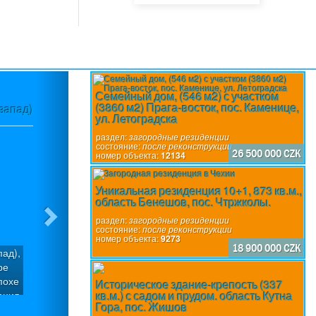
Next
Семейный дом, (546 м2) с участком
(3860 м2) Прага-восток, пос. Каменице,
-запад)
Пансион (600 м2), пос.Свата Катержин
ул. Летоградска
раздел:
загородные резиденции
состояние:
после реконструкции
26 500 000 CZK
номер объекта:
12134
Уникальная резиденция 10+1, 873 кв.м.,
область Бенешов, пос. Чтржколы.
раздел:
загородные резиденции
состояние:
после реконструкции
номер объекта:
9273
18 900 000 CZK
пад),
Пансион (600 м2) находится на участке 
ре
Катержина (Розвадов) в живописном мес
похе
рассчитан на размещение 20 человек. 1-ы
Историческое здание-крепость (337
кв.м.) с садом и прудом. область Кутна
ация
планировкой 3+1. 2-ой этаж: двое отдель
раздел:
загородные резиденции
Гора, пос. Жишов
рный
своими кухнями и ванными комнатами. 3-