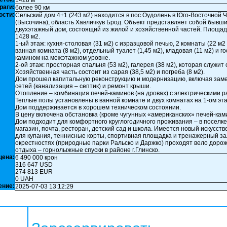
1428 м²
раги:
более 90 км
ости:
Сельский дом 4+1 (243 м2) находится в пос.Оудолень в Юго-Восточной 
(Высочина), область Хавличкув Брод. Объект представляет собой бывш
двухэтажный дом, состоящий из жилой и хозяйственной частей. Площадь
1428 м2.
1-ый этаж: кухня-столовая (31 м2) с изразцовой печью, 2 комнаты (22 м2 
ванная комната (8 м2), отдельный туалет (1,45 м2), кладовая (11 м2) и г
камином на межэтажном уровне.
2-ой этаж: просторная спальня (53 м2), галерея (38 м2), которая служит
Хозяйственная часть состоит из сарая (38,5 м2) и погреба (8 м2).
Дом прошел капитальную реконструкцию и модернизацию, включая зам
сетей (канализация – септик) и ремонт крыши.
Отопление – комбинация печей-каминов (на дровах) с электрическими 
Теплые полы установлены в ванной комнате и двух комнатах на 1-ом эт
Дом поддерживается в хорошем техническом состоянии.
В цену включена обстановка (кроме чугунных «американских» печей-кам
Дом подходит для комфортного круглогодичного проживания – в поселк
магазин, почта, ресторан, детский сад и школа. Имеется новый искусст
для купания, теннисные корты, спортивная площадка и тренажерный за
окрестностях (природные парки Ральско и Даржко) проходят вело дорож
отдыха – горнолыжные спуски в районе г.Глинско.
цена:
6 490 000 крон
316 647 USD
274 813 EUR
0 UAH
ение:
2025-07-03 13:12:29