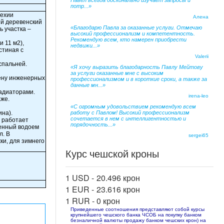
Павел всегда досконально изучает запросы и
потр...»
Чехии
Алена
ий деревенский
«Благодарю Павла за оказанные услуги. Отмечаю
 участка –
высокий профессионализм и компетентность.
Рекомендую всем, кто намерен приобрести
и 11 м2),
недвижи...»
остиная с
Valerii
 спальней.
«Я хочу выразить благодарность Павлу Мейтову
за услуги оказанные мне с высоким
ену инженерных
профессионализмом и в короткие сроки, а также за
данные мн...»
радиаторами.
irena-leo
аже.
«С огромным удовольствием рекомендую всем
ина).
работу с Павлом! Высокий профессионализм
сочетается в нем с интеллигентностью и
е работает
порядочность...»
венный водоем
л. В
sergei65
ки, для зимнего
Курс чешской кроны
1 USD -
20.496 крон
1 EUR -
23.616 крон
1 RUR -
0 крон
Приведенные соотношения представляют собой курсы
крупнейшего чешского банка ЧСОБ на покупку банком
безналичной валюты продажу банком чешских крон) на