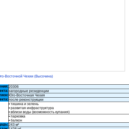
Юго-Восточной Чехии (Высочина)
ения:
20306
екта:
загородные резиденции
гион:
Юго-Восточная Чехия
екта:
после реконструкции
• тишина и зелень
• развитая инфраструктура
• вблизи воды (возможность купания)
• парковка
• балкон
щадь:
243 м²
сток: