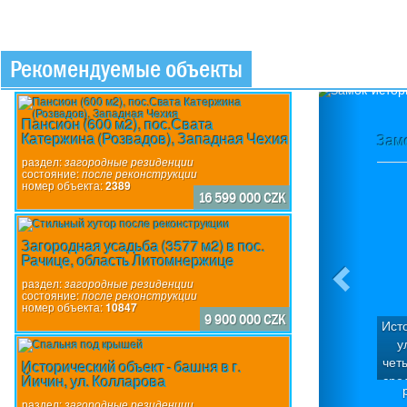
Рекомендуемые объекты
Previou
Пансион (600 м2), пос.Свата
Катержина (Розвадов), Западная Чехия
Замо
раздел:
загородные резиденции
состояние:
после реконструкции
номер объекта:
2389
16 599 000 CZK
Загородная усадьба (3577 м2) в пос.
Рачице, область Литомнержице
раздел:
загородные резиденции
состояние:
после реконструкции
номер объекта:
10847
9 900 000 CZK
Исто
у
чет
Исторический объект - башня в г.
Йичин, ул. Колларова
сре
объ
раздел:
загородные резиденции