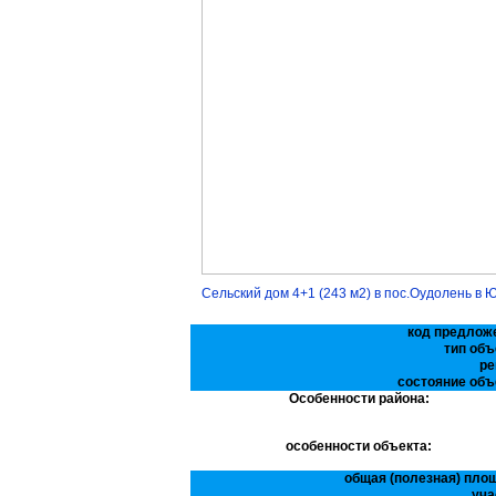
Сельский дом 4+1 (243 м2) в пос.Оудолень в 
код предлож
тип объ
ре
состояние объ
Особенности района:
особенности объекта:
общая (полезная) пло
уча