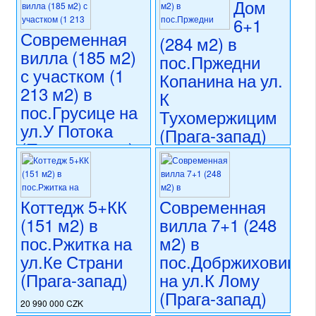
Дом
6+1
Современная
(284 м2) в
вилла (185 м2)
пос.Пржедни
с участком (1
Копанина на ул.
213 м2) в
К
пос.Грусице на
Тухомержицим
ул.У Потока
(Прага-запад)
(Прага-восток)
17 290 000 CZK
19 990 000 CZK
регион:область Праги
регион:область Праги
раздел: частные дома или
раздел: частные дома или
виллы
Коттедж 5+КК
Современная
виллы
состояние: после
(151 м2) в
вилла 7+1 (248
состояние: новостройка
реконструкции
пос.Ржитка на
м2) в
номер объекта:
19972
номер объекта:
20667
ул.Ке Страни
пос.Добржиховице
(Прага-запад)
на ул.К Лому
(Прага-запад)
20 990 000 CZK