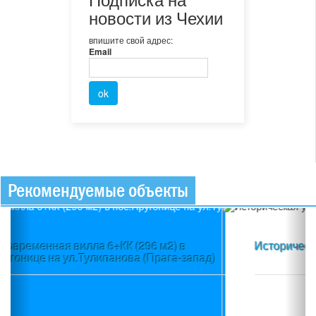
новости из Чехии
впишите свой адрес:
Email
Рекомендуемые объекты
Previous
Ne
Историческая усадьба (1 114 м2) в пос.Глубока над
Влтавой (Южная Чехия)