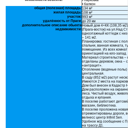
• парковка
• балкон
общая (полезная) площадь:
134 м²
жилая площадь:
108 м²
участок:
993 м²
удалённость от Праги:
до 20 км
дополнительное описание обьекта
Новый дом 4+КК (108,35 м2)
недвижимости:
(Прага-восток) на ул.Над С
одноэтажный коттедж с низ
– 141 м2.
Планировка: гостиная с по
спальни, ванная комната, т
помещение. Из всех комнат 
ориентацией на юго-запад.
Материал строительства – 
отделаны деревом, окна – 
«антрацит».
Отопление (водяные полы) 
центральная.
В саду (852 м2) растут нес
Имеются 2 места на парковк
Дом был внесен в Кадастр Н
Дом расположен на окраине
леса. Чистый воздух, живо
отдыха и купания.
В поселке работают детский
магазин, библиотека.
В поселке проложена новая
отремонтированы дороги, ве
велнесс центр Infinit Sen.
Удобное ж/д сообщение с Пр
на трассу Д1.