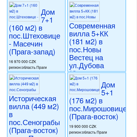
регион:область Праги
20 600 000 CZK
раздел: частные дома или
регион:область Праги
Дом
виллы
раздел: частные дома или
7+1
состояние: стандарт
виллы
Современная
номер объекта:
20212
(160 м2) в
состояние: стандарт
вилла 5+КК
номер объекта:
20605
пос.Штеховице
(181 м2) в
- Масечин
пос.Новы
(Прага-запад)
Вестец на
16 970 000 CZK
ул.Дубова
регион:область Праги
(Стара
раздел: частные дома или
Болеслав)
виллы
Дом
состояние: новостройка
5+1
номер объекта:
20598
15 799 000 CZK
Историческая
регион:область Праги
(176 м2) в
раздел: частные дома или
вилла (449 м2)
пос.Мирошовице
виллы
в
(Прага-восток)
состояние: новостройка
пос.Сенограбы
номер объекта:
19615
19 900 000 CZK
(Прага-восток)
регион:область Праги