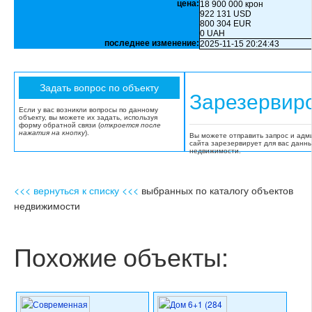
цена:
18 900 000 крон
922 131 USD
800 304 EUR
0 UAH
последнее изменение:
2025-11-15 20:24:43
Зарезервир
Если у вас возникли вопросы по данному
объекту, вы можете их задать, используя
форму обратной связи (
откроется после
нажатия на кнопку
).
Вы можете отправить запрос и адм
сайта зарезервирует для вас данн
недвижимости.
<<< вернуться к списку <<<
выбранных по каталогу объектов
недвижимости
Похожие объекты: