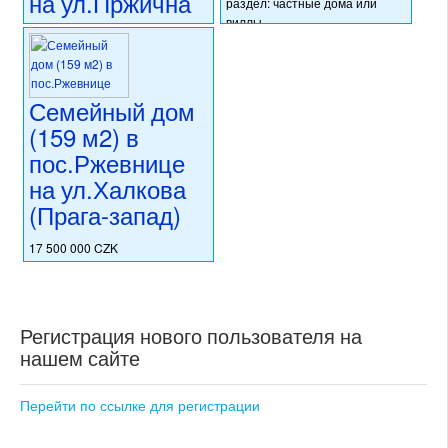
на ул.Пржична
раздел: частные дома или
виллы
16 999 999 CZK
состояние: стандарт
регион:область Праги
номер объекта:
20429
раздел: частные дома или
виллы
Семейный дом
состояние: требуется
(159 м2) в
капитальная реконструкция
номер объекта:
20509
пос.Ржевнице
на ул.Халкова
(Прага-запад)
17 500 000 CZK
регион:область Праги
раздел: частные дома или
виллы
состояние: стандарт
Регистрация нового пользователя на
номер объекта:
20387
нашем сайте
Перейти по ссылке для регистрации