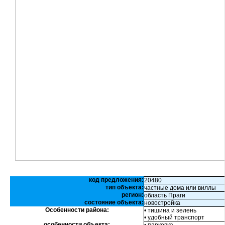
код предложения:
20480
тип объекта:
частные дома или виллы
регион:
область Праги
состояние объекта:
новостройка
Особенности района:
• тишина и зелень
• удобный транспорт
особенности объекта: