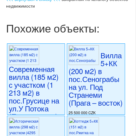
недвижимости
Похожие объекты:
Вилла
5+КК
Современная
(200 м2) в
вилла (185 м2)
пос.Сенограбы
с участком (1
на ул. Под
213 м2) в
Странеми
пос.Грусице на
(Прага – восток)
ул.У Потока
25 500 000 CZK
(Прага-восток)
регион:область Праги
раздел: частные дома или
19 990 000 CZK
виллы
регион:область Праги
состояние: после