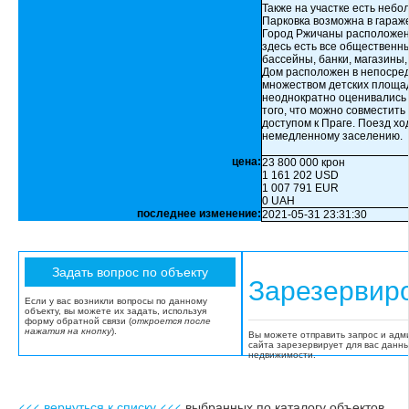
Также на участке есть небо
Парковка возможна в гараж
Город Ржичаны расположен п
здесь есть все общественны
бассейны, банки, магазины, 
Дом расположен в непосред
множеством детских площа
неоднократно оценивались к
того, что можно совместить
доступом к Праге. Поезд ход
немедленному заселению.
цена:
23 800 000 крон
1 161 202 USD
1 007 791 EUR
0 UAH
последнее изменение:
2021-05-31 23:31:30
Зарезервир
Если у вас возникли вопросы по данному
объекту, вы можете их задать, используя
форму обратной связи (
откроется после
нажатия на кнопку
).
Вы можете отправить запрос и адм
сайта зарезервирует для вас данн
недвижимости.
<<< вернуться к списку <<<
выбранных по каталогу объектов