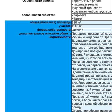
Особенности района:
• престижный район
• тишина и зелень
• удобный транспорт
• развитая инфраструктура
особенности объекта:
• парковка
• балкон
общая (полезная) площадь:
280 м²
участок:
1118 м²
форма собственности:
частная
дополнительное описание обьекта
Продается роскошный семейн
недвижимости:
Ржичаны недалеко от Праги
Дом расположен на ровном 
привлекательном жилом рай
транспортным сообщением 
Дом прошел полную реконст
м2 жилой площади, в котор
камином, из которой есть вы
Гостиная соединена с полн
столовой, на первом этаже 
На втором этаже еще три к
В доме также есть много ме
Дом меблирован по высоки
тенденции и отвечающим э
дизайнерские двери сверхн
минималистичном белом цве
современный кухонный гарн
конечно, во всех комнатах 
Прекрасный ухоженный сад
покой, а большая терраса п
дерева и кровлей обеспечи
погоду.
Отопление обеспечивается