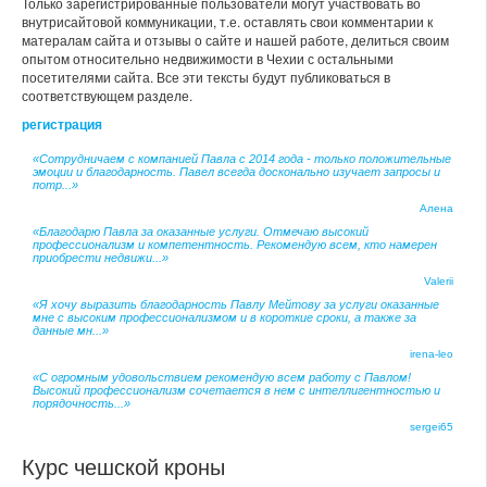
Только зарегистрированные пользователи могут участвовать во
внутрисайтовой коммуникации, т.е. оставлять свои комментарии к
матералам сайта и отзывы о сайте и нашей работе, делиться своим
опытом относительно недвижимости в Чехии с остальными
посетителями сайта. Все эти тексты будут публиковаться в
соответствующем разделе.
регистрация
«Сотрудничаем с компанией Павла с 2014 года - только положительные
эмоции и благодарность. Павел всегда досконально изучает запросы и
потр...»
Алена
«Благодарю Павла за оказанные услуги. Отмечаю высокий
профессионализм и компетентность. Рекомендую всем, кто намерен
приобрести недвижи...»
Valerii
«Я хочу выразить благодарность Павлу Мейтову за услуги оказанные
мне с высоким профессионализмом и в короткие сроки, а также за
данные мн...»
irena-leo
«С огромным удовольствием рекомендую всем работу с Павлом!
Высокий профессионализм сочетается в нем с интеллигентностью и
порядочность...»
sergei65
Курс чешской кроны