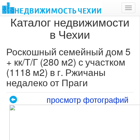
Toggl
navig
Каталог недвижимости
в Чехии
Роскошный семейный дом 5
+ кк/Т/Г (280 м2) с участком
(1118 м2) в г. Ржичаны
недалеко от Праги
просмотр фотографий