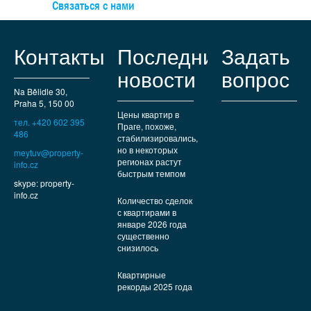
на фасадах, отопление – тепловые насосы вода-вода,
Связаться с нами
уличные камеры наблюдения, пожарные датчики и датчи
движения, wifi, высокоскоростной интернет, новая
электропроводка и водопровод (центральный), септик 
Контакты
Последние
Задать
системой самоочистки, автоматическая система полива 
готического колодца. Территория огорожена массивно
новости
вопрос
каменной стеной, в центре двора – декоративная инсталл
Na Bělidle 30,
из металла, въездные ворота – автоматические чугунны
Praha 5, 150 00
керамический бассейн с противотоком расположен рядо
Цены квартир в
тел. +420 602 395
сараем.
Праге, похоже,
486
стабилизировались,
но в некоторых
meytuv@property-
регионах растут
info.cz
быстрым темпом
skype: property-
info.cz
Количество сделок
с квартирами в
январе 2026 года
существенно
снизилось
Квартирные
рекорды 2025 года