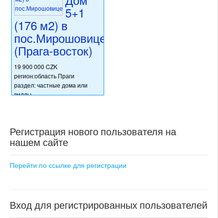
раздел: частные дома или
раздел: частные дома или
5+1
виллы
виллы
(176 м2) в
состояние: стандарт
состояние: стандарт
номер объекта:
20605
номер объекта:
20534
пос.Мирошовице
(Прага-восток)
19 900 000 CZK
регион:область Праги
раздел: частные дома или
виллы
состояние: стандарт
номер объекта:
20429
Регистрация нового пользователя на
нашем сайте
Перейти по ссылке для регистрации
Вход для регистрированных пользователей