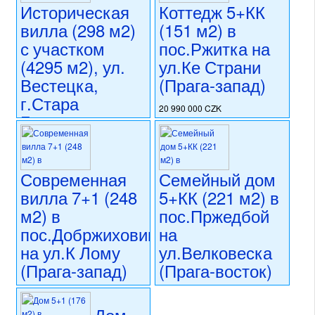
раздел: частные дома или
Историческая
Коттедж 5+КК
реконструкции
виллы
вилла (298 м2)
(151 м2) в
номер объекта:
20727
состояние: новостройка
с участком
пос.Ржитка на
номер объекта:
19972
(4295 м2), ул.
ул.Ке Страни
Вестецка,
(Прага-запад)
г.Стара
20 990 000 CZK
Болеслав,
регион:область Праги
Прага-восток
раздел: частные дома или
виллы
состояние: стандарт
25 000 000 CZK
Современная
Семейный дом
номер объекта:
20212
регион:область Праги
раздел: частные дома или
вилла 7+1 (248
5+КК (221 м2) в
виллы
м2) в
пос.Пржедбой
состояние: стандарт
пос.Добржиховице
на
номер объекта:
16495
на ул.К Лому
ул.Велковеска
(Прага-запад)
(Прага-восток)
20 600 000 CZK
24 000 000 CZK
регион:область Праги
регион:область Праги
Дом