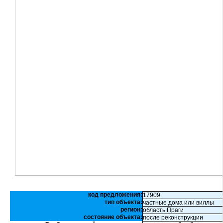
код предложения:
17909
тип объекта:
частные дома или виллы
регион:
область Праги
состояние объекта:
после реконструкции