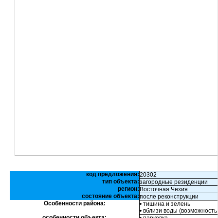
код предложения:
20302
тип объекта:
загородные резиденции
регион:
Восточная Чехия
состояние объекта:
после реконструкции
Особенности района:
• тишина и зелень
• вблизи воды (возможность
особенности объекта: