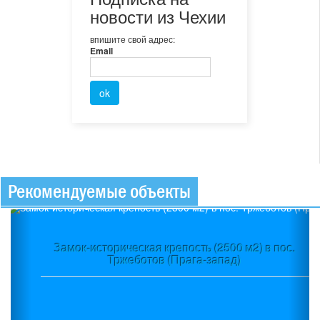
новости из Чехии
впишите свой адрес:
Email
Рекомендуемые объекты
Previous
Ne
Замок-историческая крепость (2500 м2) в пос.
Тржеботов (Прага-запад)