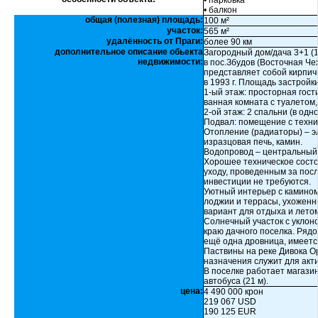
• парковка
• балкон
общая (полезная) площадь:
100 м²
участок:
565 м²
удалённость от Праги:
более 90 км
дополнительное описание обьекта
Загородный дом/дача 3+1 (
недвижимости:
в пос.Збудов (Восточная Че
представляет собой кирпич
в 1993 г. Площадь застройки
1-ый этаж: просторная гост
ванная комната с туалетом,
2-ой этаж: 2 спальни (в од
Подвал: помещение с техни
Отопление (радиаторы) – эл
изразцовая печь, камин.
Водопровод – центральный,
Хорошее техническое состо
уходу, проведенным за пос
инвестиции не требуются.
Уютный интерьер с камином 
лоджии и террасы, ухоженн
вариант для отдыха и летом
Солнечный участок с уклон
краю дачного поселка. Рядо
ещё одна дровница, имеетс
Паствины на реке Дивока О
назначения служит для акти
В поселке работает магазин 
автобуса (21 м).
цена:
4 490 000 крон
219 067 USD
190 125 EUR