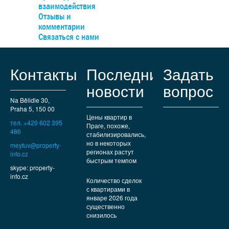
2+КК. По периметру объекта установлены камеры
взаимодействия
наблюдения и охранная сигнализация. Рядом располагае
Отзывы и
участок площадью 1800 м2, который взят в аренду у римс
комментарии
католической церкви (договор можно продлить).
Связаться с нами
Благоустроенный поселок, до торговой зоны в Зличине -
минут на машине, имеется автобусное сообщение.
Контакты
Последние
Задать
новости
вопрос
Na Bělidle 30,
Praha 5, 150 00
Цены квартир в
тел. +420 602 395
Праге, похоже,
486
стабилизировались,
но в некоторых
meytuv@property-
регионах растут
info.cz
быстрым темпом
skype: property-
info.cz
Количество сделок
с квартирами в
январе 2026 года
существенно
снизилось