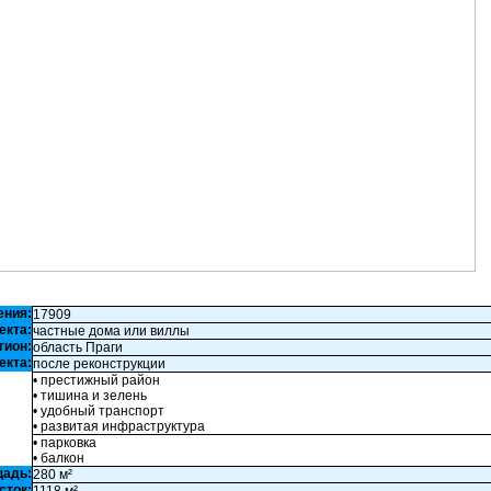
ения:
17909
екта:
частные дома или виллы
гион:
область Праги
екта:
после реконструкции
• престижный район
• тишина и зелень
• удобный транспорт
• развитая инфраструктура
• парковка
• балкон
щадь:
280 м²
сток: