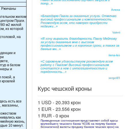
Павел всегда досконально изучает запросы и
потр...»
. Ржичаны
Алена
«Благодарю Павла за оказанные услуги. Отмечаю
кательном жилом
высокий профессионализм и компетентность.
центром Праги.
Рекомендую всем, кто намерен приобрести
280 м2 жилой
недвижи...»
м, из которой
Valerii
столовой, на
«Я хочу выразить благодарность Павлу Мейтову
за услуги оказанные мне с высоким
профессионализмом и в короткие сроки, а также за
данные мн...»
нденции и
irena-leo
ри
вете,
«С огромным удовольствием рекомендую всем
итур в белом
работу с Павлом! Высокий профессионализм
сочетается в нем с интеллигентностью и
онеры и
порядочность...»
 покой, а
sergei65
и кровлей
Курс чешской кроны
1 USD -
20.393 крон
десь есть все
, магазины,
1 EUR -
23.556 крон
ножеством
1 RUR -
0 крон
нивались как
Приведенные соотношения представляют собой курсы
семейную жизнь,
крупнейшего чешского банка ЧСОБ на покупку банком
ждые 10 минут.
безналичной валюты продажу банком чешских крон) на