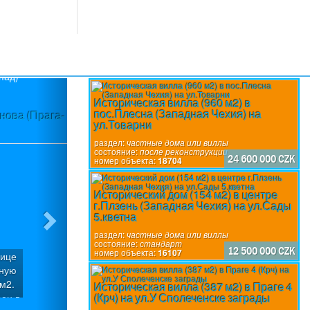
Next
Историческая вилла (960 м2) в
пос.Плесна (Западная Чехия) на
нова (Прага-
Историческая усадьба (1 114 м2) в по
ул.Товарни
раздел:
частные дома или виллы
состояние:
после реконструкции
24 600 000 CZK
номер объекта:
18704
Исторический дом (154 м2) в центре
г.Плзень (Западная Чехия) на ул.Сады
5.кветна
раздел:
частные дома или виллы
состояние:
стандарт
12 500 000 CZK
номер объекта:
16107
нице
Бывшая усадьба находится в пос.Глубо
жную
область Чешске Будейовице). Общая поле
м2.
м2, площадь участка - 3 950 м2, площадь 
Историческая вилла (387 м2) в Праге 4
(Крч) на ул.У Сполеченске заграды
ен в
В состав объекта, выставленного на прода
раздел:
частные дома или виллы