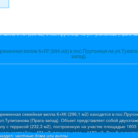
s
ременная вилла 6+КК (296 м2) в пос.Пругонице на ул.Тулипа
запад)
ременная семейная вилла 6+КК (296,1 м2) находится в пос.Пруго
ул.Тулипанова (Прага-запад). Объект представляет собой двухэта
ллу с террасой (232,3 м2), построенную на участке площадью 1603 
щадь застройки – 421 м2, площадь сада – 1182 м2. Дом был постро
раздел:
частные дома или виллы