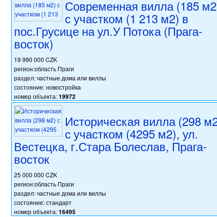
Современная вилла (185 м2
с участком (1 213 м2) в
пос.Грусице на ул.У Потока (Прага-
восток)
19 990 000 CZK
регион:область Праги
раздел: частные дома или виллы
состояние: новостройка
номер объекта:
19972
Историческая вилла (298 м2
с участком (4295 м2), ул.
Вестецка, г.Стара Болеслав, Прага-
восток
25 000 000 CZK
регион:область Праги
раздел: частные дома или виллы
состояние: стандарт
номер объекта:
16495