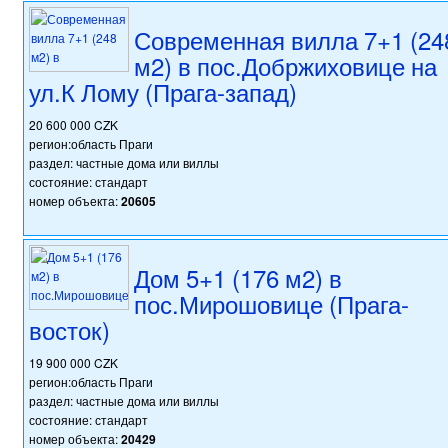
Современная вилла 7+1 (24
м2) в пос.Добржиховице на
ул.К Лому (Прага-запад)
20 600 000 CZK
регион:область Праги
раздел: частные дома или виллы
состояние: стандарт
номер объекта:
20605
Дом 5+1 (176 м2) в
пос.Мирошовице (Прага-
восток)
19 900 000 CZK
регион:область Праги
раздел: частные дома или виллы
состояние: стандарт
номер объекта:
20429