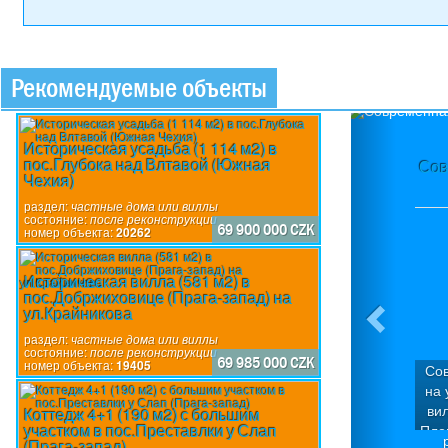
Рекомендуемые объекты
Previou
Историческая усадьба (1 114 м2) в
пос.Глубока над Влтавой (Южная
Сов
Чехия)
раздел:
частные дома или виллы
состояние:
после реконструкции
69 900 000 CZK
номер объекта:
20262
Историческая вилла (581 м2) в
пос.Добржиховице (Прага-запад) на
ул.Крайникова
раздел:
частные дома или виллы
состояние:
после реконструкции
69 985 000 CZK
номер объекта:
19405
Сов
на 
ви
Коттедж 4+1 (190 м2) с большим
участком в пос.Преставлки у Слап
Пло
(Прага-запад)