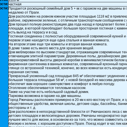
1118 м²
ости:
частная
ости:
Продается роскошный семейный дом 5 + кк с гаражом на две машины в г
недалеко от Праги.
Дом расположен на ровном южном участке площадью 1118 м2 в привле
районе, окруженном зеленью, с отличным транспортным сообщением с 
Дом прошел полную реконструкцию два года назад и предлагает более 
площади, в которой преобладает большая просторная гостиная с камино
есть выход на террасу и в сад.
Гостиная соединена с полностью оборудованной современной кухней и 
первом этаже находится еще одна спальня и ванная комната.
На втором этаже еще три комнаты и вторая ванная комната.
В доме также есть много места для хранения вещей.
Дом меблирован по высоким стандартам, отражающим современные те
отвечающим элитной параметрам. Деревянные полы, дизайнерские две
сверхнормативной высоты дверной коробки в минималистичном белом ц
фирменная сантехника в ванных комнатах, современный кухонный гарн
глянце со встроенной техникой, конечно, во всех комнатах есть кондици
охранная система.
Прекрасный ухоженный сад площадью 845 м² обеспечивает уединение и
большая терраса площадью 58 м², с новой беседкой из массива дерева 
обеспечит вам хорошее самочувствие и комфорт в любую погоду.
Отопление обеспечивается тепловым насосом.
Также на участке есть небольшой садовый домик.
Парковка возможна в гараже на две машины.
Город Ржичаны расположен примерно в 20 км к юго-востоку от Праги, и з
общественные удобства, включая школы, детские сады, бассейны, банки
рестораны и т. д.
Дом расположен в непосредственной близости от Ржичанского леса с м
детских площадок и велосипедных дорожек. Ржичаны неоднократно оце
лучшее место для жизни, в основном из-за того, что можно совместить 
близкую к зелени, с хорошим доступом к Праге. Поезд ходит в час пик ка