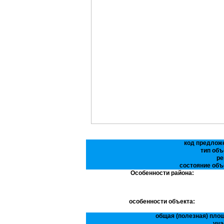
код предлож
тип объ
ре
состояние объ
Особенности района:
особенности объекта:
общая (полезная) пло
уча