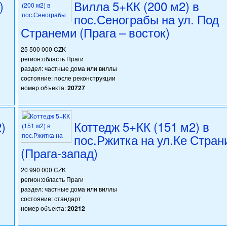
)
Вилла 5+КК (200 м2) в
пос.Сенограбы на ул. Под
Странеми (Прага – восток)
25 500 000 CZK
регион:область Праги
раздел: частные дома или виллы
состояние: после реконструкции
номер объекта:
20727
)
Коттедж 5+КК (151 м2) в
пос.Ржитка на ул.Ке Стран
(Прага-запад)
20 990 000 CZK
регион:область Праги
раздел: частные дома или виллы
состояние: стандарт
номер объекта:
20212