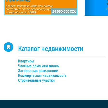
20
Рас
раздел:
частные дома или виллы
состояние:
после реконструкции
24 990 000 CZK
номер объекта:
18694
вну
басс
га
Па
у
Каталог недвижимости
г
Квартиры
ма
Частные дома или виллы
ма
Загородные резиденции
эле
Коммерческая недвижимость
Строительные участки
о
эта
микр
(
ра
о