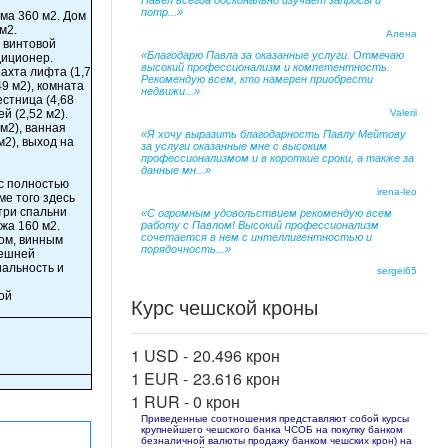
Павел всегда досконально изучает запросы и
потр...»
ма 360 м2. Дом
м2.
Алена
 винтовой
«Благодарю Павла за оказанные услуги. Отмечаю
диционер.
высокий профессионализм и компетентность.
шахта лифта (1,7
Рекомендую всем, кто намерен приобрести
49 м2), комната
недвижи...»
естница (4,68
й (2,52 м2).
Valerii
 м2), ванная
«Я хочу выразить благодарность Павлу Мейтову
м2), выход на
за услуги оказанные мне с высоким
профессионализмом и в короткие сроки, а также за
данные мн...»
 с полностью
irena-leo
ме того здесь
 три спальни
«С огромным удовольствием рекомендую всем
ажа 160 м2.
работу с Павлом! Высокий профессионализм
сочетается в нем с интеллигентностью и
ом, винным
порядочность...»
нешней
иальность и
sergei65
ой
Курс чешской кроны
1 USD -
20.496 крон
1 EUR -
23.616 крон
1 RUR -
0 крон
Приведенные соотношения представляют собой курсы
крупнейшего чешского банка ЧСОБ на покупку банком
безналичной валюты продажу банком чешских крон) на