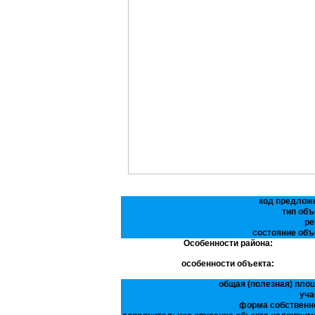
код предлож
тип объ
ре
состояние объ
Особенности района:
особенности объекта:
общая (полезная) пло
уча
форма собственн