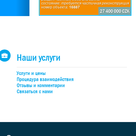
состояние:
после реконструкции
олее
противотоком, пруд в парке с домиком на
состояние:
требуется частичная реконструкция
номер объекта:
20262
номер объекта:
16887
переделанный в зал для проведения разли
27 400 000 CZK
презентации, концерты и т.д.), отдельно
ми с
аптекарский огород, романтический розар
у
была проведена капитальная реконстру
 сад,
профессиональном уровнем с боль
ая.
отношением к истории, архитектуре и д
р и
возвращен прежний ренессансный стиль. 
ой
м2): прозрачную входная группа с
Наши услуги
 и
репрезентативный холл, вход в аутентичн
зал с камином, просторная столовая, 
столешницей из бразильского гранита, би
Услуги и цены
ным
2-ой этаж в стиле «ренессанс». Полы – 
Процедура взаимодействия
ные
подогревом. 2-ой этаж (2 крыла): холл с 
Отзывы и комментарии
ами.
своими ванными комнатами (сантехника Vil
Связаться с нами
е
2 гардеробные (дамская и мужская). Пол
го
массива после реставрации. Мансарда (1
шает
достигает 6 м. Помещение утеплено, от
ление
(кондиционеры). Может служить кабинет
но
отдыха или двумя комнатами с удобствам
для
Бывшее экипажное помещение превр
ом
автомобиля. Напротив гаража рас