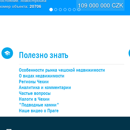
состояние:
новостройка
положение виллы вдоль северной стороны участка позволило наиб
109 000 000 CZK
номер объекта:
20706
рационально спланировать территорию и вывести на первый план
просторный солнечный сад. 1-ый этаж: холл, кабинет, живописный
тренний атриум, просторная гостиная со столовой и кухонной зона
выходом через раздвижные стеклянные стены на главную террасу 
ейна, 2 спальни с ванными комнатами, комната отдыха с видом на
рдеробная, туалет, кладовая, место для хранения вещей и прачечн
норамное остекление первого этажа визуально объединяет интерье
хоженный сад. 2-ой этаж: просторная главная спальня с собственн
Полезно знать
ардеробной и ванной комнатой, вторая спальня с ванной комнатой
выходом на террасу, с приятным видом на окрестности. В подвале
размещены технические помещения. При строительстве виллы
Особенности рынка чешской недвижимости
ксимальное внимание было уделено качеству, деталям и долговеч
О видах недвижимости
териалам. В конструкции дома удачно сочетаются открытые бетон
Регионы Чехии
менты с традиционной керамической кладкой и стальными колонн
Аналитика и комментарии
Основной акцент южного фасада - это крупноформатное безрамно
Частые вопросы
стекление в алюминиевых профилях, вентилируемый фасад верхне
Налоги в Чехии
жа облицован натуральным кедром, плоская «зеленая» крыша улуч
"Подводные камни"
оклимат и обеспечивает дому естественную теплоизоляцию. Отоп
Наше видео о Праге
теплые полы и радиаторы) - газовый котел Viessmann. Сад визуаль
зделен на переднюю и заднюю части, задняя часть предназначена 
тдыха у открытого бассейна (15 м) с солярной пленкой. Уход за сад