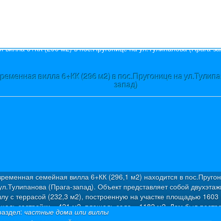
s
ременная вилла 6+КК (296 м2) в пос.Пругонице на ул.Тулипа
запад)
ременная семейная вилла 6+КК (296,1 м2) находится в пос.Пруго
ул.Тулипанова (Прага-запад). Объект представляет собой двухэта
ллу с террасой (232,3 м2), построенную на участке площадью 1603 
щадь застройки – 421 м2, площадь сада – 1182 м2. Дом был постро
раздел:
частные дома или виллы
20 г. по проекту, разработанному профессиональными архитектора