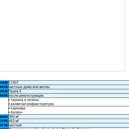
ения:
17407
екта:
частные дома или виллы
гион:
Прага 5
екта:
после реконструкции
• тишина и зелень
• развитая инфраструктура
• парковка
• балкон
щадь:
360 м²
сток:
462 м²
ости:
частная