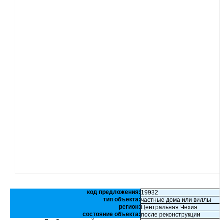
код предложения:
19932
тип объекта:
частные дома или виллы
регион:
Центральная Чехия
состояние объекта:
после реконструкции