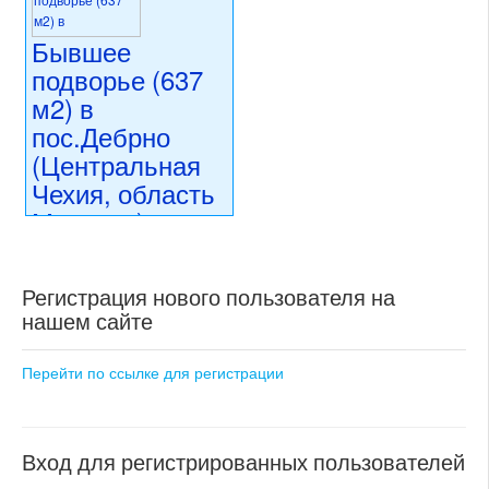
Бывшее
подворье (637
м2) в
пос.Дебрно
(Центральная
Чехия, область
Мельник)
19 990 000 CZK
регион:Центральная Чехия
Регистрация нового пользователя на
раздел: частные дома или
нашем сайте
виллы
состояние: после
реконструкции
Перейти по ссылке для регистрации
номер объекта:
20768
Вход для регистрированных пользователей