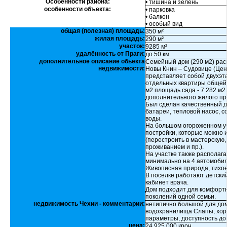
Особенности района:
• тишина и зелень
особенности объекта:
• парковка
• балкон
• особый вид
общая (полезная) площадь:
350 м²
жилая площадь:
290 м²
участок:
9285 м²
удалённость от Праги:
до 50 км
дополнительное описание обьекта
Семейный дом (290 м2) расп
недвижимости:
Новы Книн – Судовице (Цен
представляет собой двухэт
отдельных квартиры общей 
м2 площадь сада - 7 282 м2
дополнительного жилого пр
Был сделан качественный 
батареи, тепловой насос, 
воды.
На большом огороженном у
постройки, которые можно 
(перестроить в мастерскую,
проживанием и пр.).
На участке также располаг
минимально на 4 автомобил
Живописная природа, тихое 
В поселке работают детский
кабинет врача.
Дом подходит для комфортн
поколений одной семьи.
недвижимость Чехии - комментарии:
нетипично большой для дома
водохранилища Слапы, хор
параметры, доступность до
цена:
24 925 000 крон