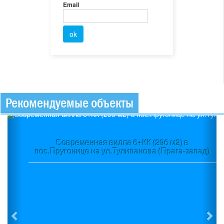
Email
Рекомендуемые объекты
Previous
Ne
Современная вилла 6+КК (296 м2) в
пос.Пругонице на ул.Тулипанова (Прага-запад)