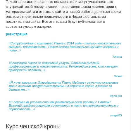
Только зарегистрированные пользователи могут участвовать во
внутрисайтовой коммуникации, т.е. оставлять свои комментарии к
матералам сайта и отзывы о сайте и нашей работе, делиться своим
опытом относительно недвижимости в Чехии с остальными
посетителями сайта. Все эти тексты будут публиковаться в
соответствующем разделе.
регистрация
«Сотрудничаем с компанией Павла с 2014 года - только положительные
эмоции и благодарность. Павел всегда досконально изучает запросы и
потр...»
Алена
«Благодарю Павла за оказанные услуги. Отмечаю высокий
профессионализм и компетентность. Рекомендую всем, кто намерен
приобрести недвижи...»
Valerii
«Я хочу выразить благодарность Павлу Мейтову за услуги оказанные
мне с высоким профессионализмом и в короткие сроки, а также за
данные мн...»
irena-leo
«С огромным удовольствием рекомендую всем работу с Павлом!
Высокий профессионализм сочетается в нем с интеллигентностью и
порядочность...»
sergei65
Курс чешской кроны