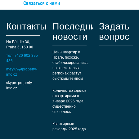
учреждений. Хорошая транспортная доступность
Связаться с нами
обеспечивается автомагистралью Д1, а до ст.м.«Опато
можно добраться за 15 минут на пригородном автобусе. 
любителей природы и прогулок в нескольких минутах ход
Контакты
Последние
Задать
находятся Пругоницкий парк и Дендрологический сад.
новости
вопрос
Na Bělidle 30,
Praha 5, 150 00
Цены квартир в
тел. +420 602 395
Праге, похоже,
486
стабилизировались,
но в некоторых
meytuv@property-
регионах растут
info.cz
быстрым темпом
skype: property-
info.cz
Количество сделок
с квартирами в
январе 2026 года
существенно
снизилось
Квартирные
рекорды 2025 года